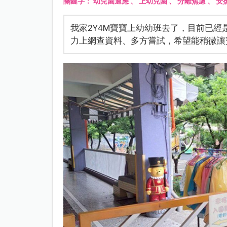
關鍵字：
幼兒園適應
、
上幼兒園
、
分離焦慮
、
安
我家2Y4M寶寶上幼幼班去了，目前已經
力上網查資料、多方嘗試，希望能稍微讓