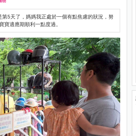
撫物
是第5天了，媽媽我正處於一個有點焦慮的狀況，努
寶寶適應期順利一點度過。