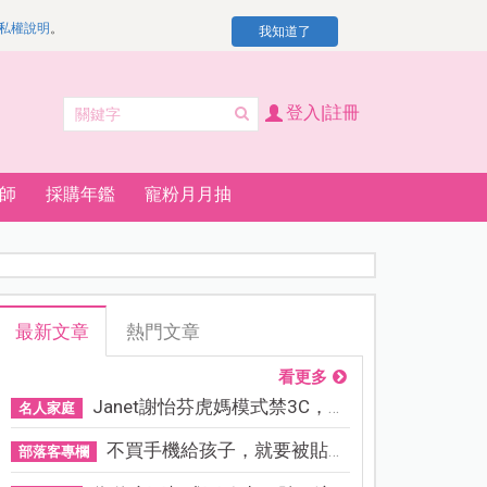
私權說明
。
我知道了
登入|註冊
師
採購年鑑
寵粉月月抽
最新文章
熱門文章
看更多
Janet謝怡芬虎媽模式禁3C，看...
名人家庭
不買手機給孩子，就要被貼「...
部落客專欄