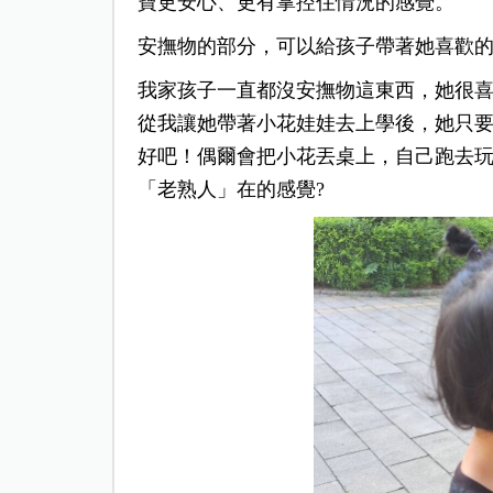
寶更安心、更有掌控住情況的感覺。
安撫物的部分，可以給孩子帶著她喜歡
我家孩子一直都沒安撫物這東西，她很
從我讓她帶著小花娃娃去上學後，她只
好吧！偶爾會把小花丟桌上，自己跑去
「老熟人」在的感覺?