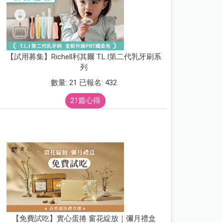
【試用募集】Richell利其爾 T.L.I第二代乳牙刷系
列
數量: 21 已報名: 432
21篇心得
【免費試吃】實心蛋捲 窗花綻放｜彌月禮盒