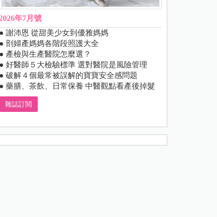
2026年7月號
● 謝沛恩 從甜美少女到優雅媽媽
● 剖婦產媽媽各階段照護大全
● 產檢與生產醫院怎麼選？
● 好醫師５大檢驗標準 選對醫院是風險管理
● 破解４個最常被誤解的寶寶安全感問題
● 藥膳、茶飲、日常保養 中醫觀點看產後掉髮
雜誌訂閱