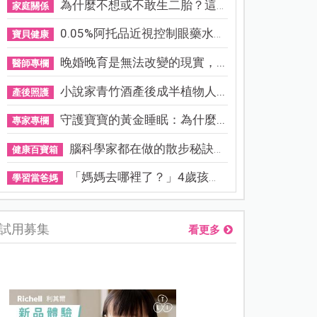
為什麼不想或不敢生二胎？這8...
家庭關係
0.05%阿托品近視控制眼藥水納...
寶貝健康
晚婚晚育是無法改變的現實，...
醫師專欄
小說家青竹酒產後成半植物人...
產後照護
守護寶寶的黃金睡眠：為什麼...
專家專欄
腦科學家都在做的散步秘訣！...
健康百寶箱
「媽媽去哪裡了？」4歲孩子還...
學習當爸媽
試用募集
看更多