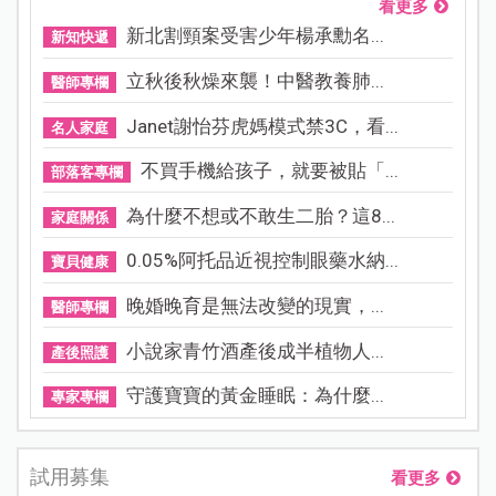
看更多
新北割頸案受害少年楊承勳名...
新知快遞
立秋後秋燥來襲！中醫教養肺...
醫師專欄
Janet謝怡芬虎媽模式禁3C，看...
名人家庭
不買手機給孩子，就要被貼「...
部落客專欄
為什麼不想或不敢生二胎？這8...
家庭關係
0.05%阿托品近視控制眼藥水納...
寶貝健康
晚婚晚育是無法改變的現實，...
醫師專欄
小說家青竹酒產後成半植物人...
產後照護
守護寶寶的黃金睡眠：為什麼...
專家專欄
試用募集
看更多