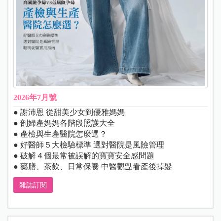
2026年7月號
● 謝沛恩 從甜美少女到優雅媽媽
● 剖婦產媽媽各階段照護大全
● 產檢與生產醫院怎麼選？
● 好醫師５大檢驗標準 選對醫院是風險管理
● 破解４個最常被誤解的寶寶安全感問題
● 藥膳、茶飲、日常保養 中醫觀點看產後掉髮
雜誌訂閱