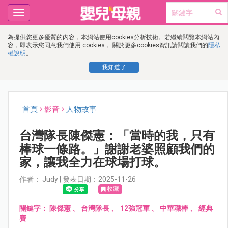
Toggle
navigation
為提供您更多優質的內容，本網站使用cookies分析技術。若繼續閱覽本網站內
容，即表示您同意我們使用 cookies， 關於更多cookies資訊請閱讀我們的
隱私
權說明
。
我知道了
首頁
影音
人物故事
台灣隊長陳傑憲：「當時的我，只有
棒球一條路。」謝謝老婆照顧我們的
家，讓我全力在球場打球。
作者： Judy | 發表日期：2025-11-26
收藏
關鍵字：
陳傑憲
、
台灣隊長
、
12強冠軍
、
中華職棒
、
經典
賽