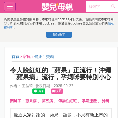
Toggle
navigation
為提供您更多優質的內容，本網站使用cookies分析技術。若繼續閱覽本網站內
容，即表示您同意我們使用 cookies， 關於更多cookies資訊請閱讀我們的
隱私
權說明
。
我知道了
首頁
家庭
健康百寶箱
令人臉紅紅的「蘋果」正流行！沖繩
「蘋果病」流行，孕媽咪要特別小心
作者： 王佳琦 | 發表日期：2025-09-22
收藏
關鍵字：
蘋果病
、
第五病
、
傳染性紅斑
、
孕婦流產
、
沖繩
最近大家討論的「蘋果」話題，不只有新上市的