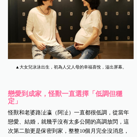
▲大女兒泳泳出生，初為人父人母的幸福喜悅，溢出屏幕。
戀愛到成家，怪獸一直選擇「低調但穩
定」
怪獸和老婆路沚瀛（阿沚）一直都很低調，從當年
戀愛、結婚，就幾乎沒有太多公開的高調放閃，這
次第二胎更是保密到家，整整10個月完全沒消息，