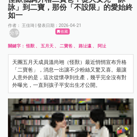
詠」到二寶，那份「不設限」的愛始終
如一
作者： 王佳琦 | 發表日期：2026-04-21
收藏
分享
關鍵字：
怪獸
、
五月天
、
二寶爸
、
路沚瀛
、
阿沚
天團五月天成員溫尚翊（怪獸）最近悄悄宣布升格
「二寶爸」，消息一出讓不少粉絲又驚又喜。最讓
人意外的是，這次從懷孕到生產，幾乎完全沒有對
外曝光，一直到孩子平安出生才公開。