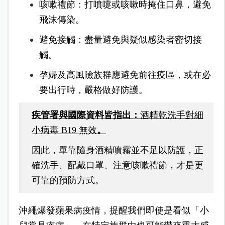
咳嗽禮節：打噴嚏或咳嗽時掩住口鼻，避免
飛沫傳染。
避免接觸：盡量避免與疑似感染者密切接
觸。
孕婦及高風險族群應避免前往疫區，或在必
要出行時，嚴格做好防護。
疾管署與國際資料皆指出：
酒精乾洗手對細
小病毒 B19 無效
。
因此，單靠隨身酒精噴霧並不足以防護，正
確洗手、配戴口罩、注意咳嗽禮節，才是更
可靠的預防方式。
沖繩爆發蘋果病疫情，提醒我們即使是看似「小