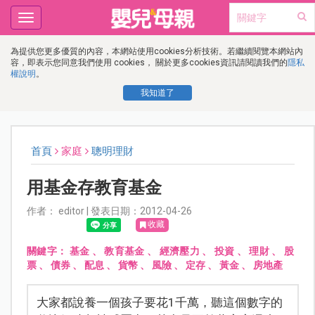
Toggle
navigation
為提供您更多優質的內容，本網站使用cookies分析技術。若繼續閱覽本網站內
容，即表示您同意我們使用 cookies， 關於更多cookies資訊請閱讀我們的
隱私
權說明
。
我知道了
首頁
家庭
聰明理財
用基金存教育基金
作者： editor | 發表日期：2012-04-26
收藏
關鍵字：
基金
、
教育基金
、
經濟壓力
、
投資
、
理財
、
股
票
、
債券
、
配息
、
貨幣
、
風險
、
定存
、
黃金
、
房地產
大家都說養一個孩子要花1千萬，聽這個數字的