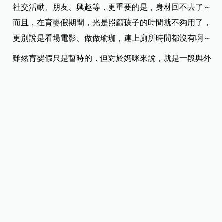
社交活動、朋友、興趣等，更重要的是，身材回不去了～
而且，在育嬰假期間，光是照顧孩子的時間就不夠用了，
更別說是看場電影、做做瑜珈，連上廁所時間都沒有啊～
雖然育嬰假只是暫時的，但對於媽咪來說，就是一段與外
界隔閡的時光。她可能會擔心：我還能再回到職場嗎？什
麼時候可以回去上班？我還能融入職場生活嗎？我的未婚
朋友會有興趣聽我聊育兒經嗎？
這些想法都會一直在媽咪的腦海中盤旋，漸漸地可能會使
她越來越沒有自信，說不定還會因此得憂鬱症呢！老公們
可要多多關心老婆喔！
延伸閱讀
：
新手爸媽必知！育嬰假申請懶人包
狀況五