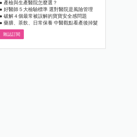
● 產檢與生產醫院怎麼選？
● 好醫師５大檢驗標準 選對醫院是風險管理
● 破解４個最常被誤解的寶寶安全感問題
● 藥膳、茶飲、日常保養 中醫觀點看產後掉髮
雜誌訂閱