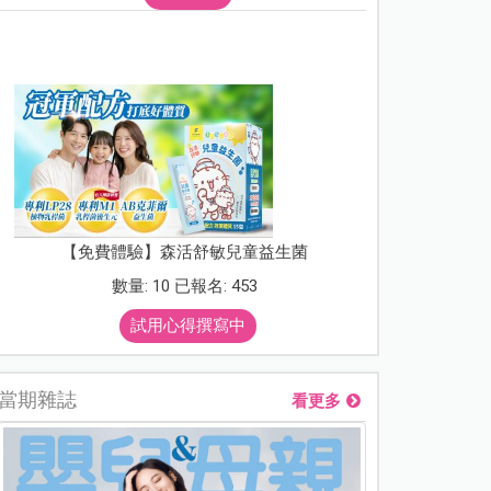
【免費體驗】森活舒敏兒童益生菌
數量: 10 已報名: 453
試用心得撰寫中
當期雜誌
看更多