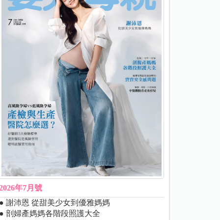
2026年7月號
● 謝沛恩 從甜美少女到優雅媽媽
● 剖婦產媽媽各階段照護大全