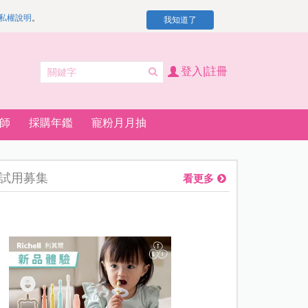
私權說明
。
我知道了
登入|註冊
師
採購年鑑
寵粉月月抽
試用募集
看更多