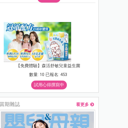
【免費體驗】森活舒敏兒童益生菌
數量: 10 已報名: 453
試用心得撰寫中
當期雜誌
看更多