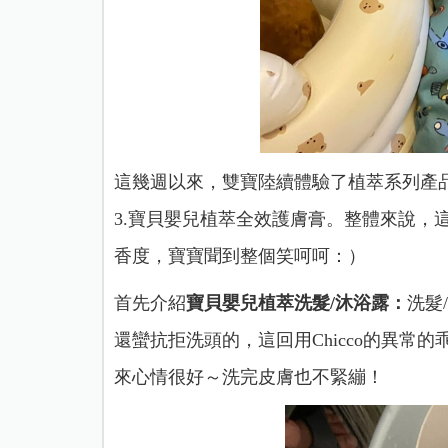
這幾週以來，雙寶陸續體驗了植萃系列產
3.寶貝嬰兒植萃全效護膚膏。
整體來說，
香度，寶寶聞到整個笑呵呵：）
首先介紹
寶貝嬰兒植萃洗髮/沐浴露：
洗髮
還蠻抗拒洗頭的，這回用Chicco的異常
來心情很好～洗完皮膚也不緊繃！