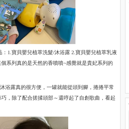
品：
1.寶貝嬰兒植萃洗髮/沐浴露 2.寶貝嬰兒植萃乳液
這個系列真的是天然的香噴噴~感覺就是貴妃系列的
/沐浴露真的很方便，一罐就能從頭到腳，捲捲平常
的乖巧，除了配合搓揉頭部～還哼起了自創歌曲，看起