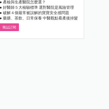
● 產檢與生產醫院怎麼選？
● 好醫師５大檢驗標準 選對醫院是風險管理
● 破解４個最常被誤解的寶寶安全感問題
● 藥膳、茶飲、日常保養 中醫觀點看產後掉髮
雜誌訂閱