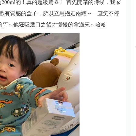
貨200ml的！真的超級驚喜！
首先開箱的時候，我家
很喜歡有質感的盒子，所以立馬抱走兩罐～一直笑不停
的阿～他狂吸幾口之後才慢慢的拿過來～哈哈