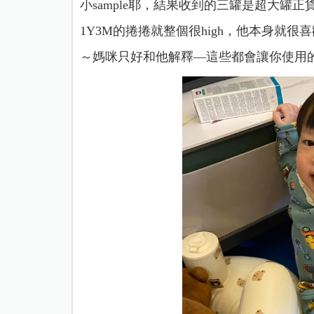
小sample耶，結果收到的三罐是超大罐正
1Y3M的捲捲就整個很high，他本身就
～媽咪只好和他解釋—這些都會讓你使用