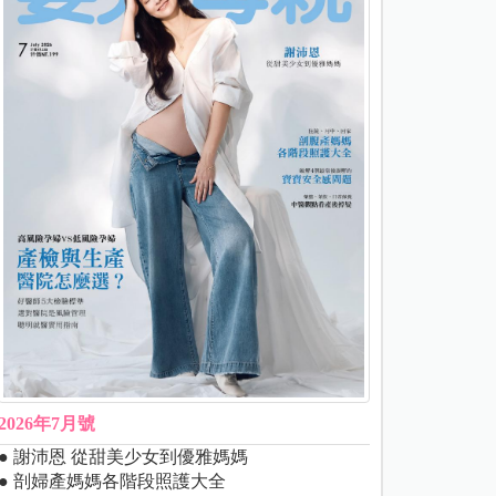
2026年7月號
● 謝沛恩 從甜美少女到優雅媽媽
● 剖婦產媽媽各階段照護大全