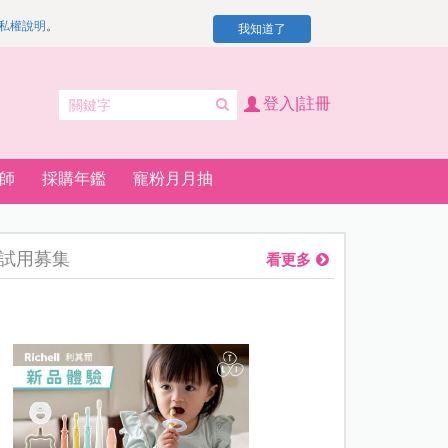
私權說明
。
我知道了
登入|註冊
師
採購年鑑
寵粉月月抽
試用募集
看更多