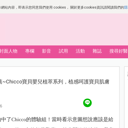
站內容，即表示您同意我們使用 cookies， 關於更多cookies資訊請閱讀我們的
隱
封面人物
專欄
影音
試用
活動
雜誌
搜尋好醫
~Chicco寶貝嬰兒植萃系列，植感呵護寶貝肌膚
6
了Chicco的體驗組！
當時看示意圖想說應該是給