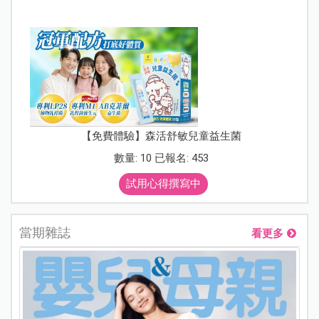
【免費體驗】森活舒敏兒童益生菌
數量: 10 已報名: 453
試用心得撰寫中
當期雜誌
看更多