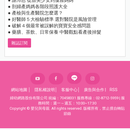
● 謝沛恩 從甜美少女到優雅媽媽
● 剖婦產媽媽各階段照護大全
● 產檢與生產醫院怎麼選？
● 好醫師５大檢驗標準 選對醫院是風險管理
● 破解４個最常被誤解的寶寶安全感問題
● 藥膳、茶飲、日常保養 中醫觀點看產後掉髮
雜誌訂閱
網站地圖
│
隱私權說明
│
客服中心
│
廣告與合作
|
RSS
婦幼網路股份有限公司 統編：70458331 服務專線：02-8712-5959 | 服
務時間：週一～週五：10:00~17:30
Copyright © 嬰兒與母親. All rights reserved. 版權所有，禁止擅自轉貼
節錄