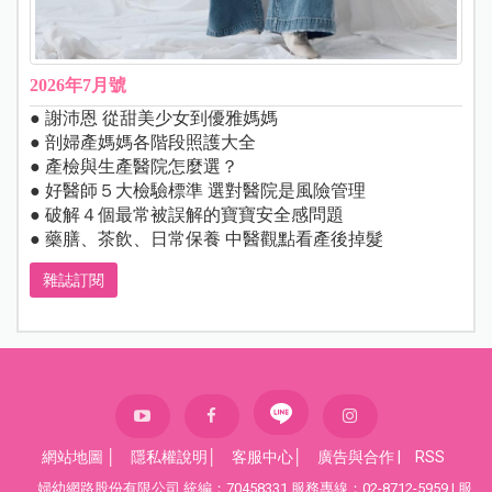
2026年7月號
● 謝沛恩 從甜美少女到優雅媽媽
● 剖婦產媽媽各階段照護大全
● 產檢與生產醫院怎麼選？
● 好醫師５大檢驗標準 選對醫院是風險管理
● 破解４個最常被誤解的寶寶安全感問題
● 藥膳、茶飲、日常保養 中醫觀點看產後掉髮
雜誌訂閱
網站地圖
│
隱私權說明
│
客服中心
│
廣告與合作
|
RSS
婦幼網路股份有限公司 統編：70458331 服務專線：02-8712-5959 | 服