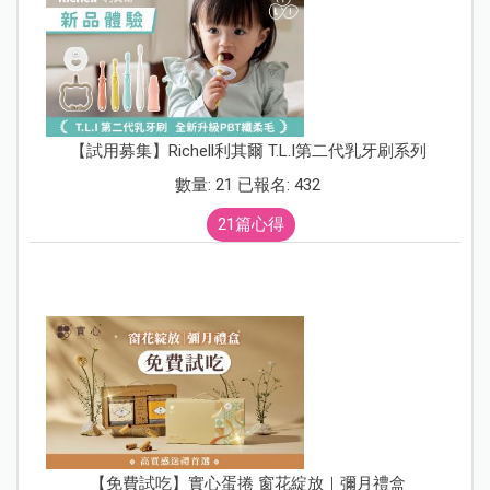
【試用募集】Richell利其爾 T.L.I第二代乳牙刷系列
數量: 21 已報名: 432
21篇心得
【免費試吃】實心蛋捲 窗花綻放｜彌月禮盒