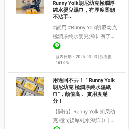
Runny Yolk朗尼幼克極潤厚
純水嬰兒濕巾，有厚度柔韌
不沾手~
#試用 #Runny Yolk朗尼幼克
極潤厚純水嬰兒濕巾 有了孩
子後不管到哪《濕紙巾》都
是必備品，當然濕紙巾的材
發表日期：2025-03-03 | 觀看數:
質、濕度，厚度、純水 度、
481875
不易破、是否不連抽也都是
挑...
用過回不去！＂Runny Yolk
朗尼幼克 極潤厚純水濕紙
巾"，顏值高 、實用度滿
分！
【開箱】Runny Yolk 朗尼幼
克 極潤後厚純水濕紙巾｜天
然成分 純水濕紙巾 大家對