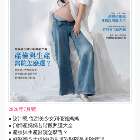
2026年7月號
● 謝沛恩 從甜美少女到優雅媽媽
● 剖婦產媽媽各階段照護大全
● 產檢與生產醫院怎麼選？
● 好醫師５大檢驗標準 選對醫院是風險管理