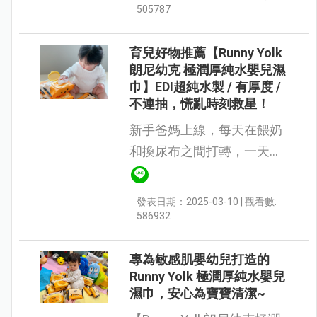
收到產品很快速外，產品部
505787
份也給的很大方！總共有...
育兒好物推薦【Runny Yolk
朗尼幼克 極潤厚純水嬰兒濕
巾】EDI超純水製 / 有厚度 /
不連抽，慌亂時刻救星！
新手爸媽上線，每天在餵奶
和換尿布之間打轉，一天下
來至少要替寶寶換7-8次尿
布，因此與寶寶嬌嫩皮膚接
發表日期：2025-03-10 | 觀看數:
觸的濕紙巾品質尤其重要，
586932
以下幾點是我們最在意的：
1.是否...
專為敏感肌嬰幼兒打造的
Runny Yolk 極潤厚純水嬰兒
濕巾，安心為寶寶清潔~