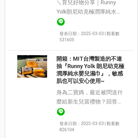
＼育兒好物分享｜Runny
Yolk朗尼幼克極潤厚純水嬰
兒濕巾／ 弟弟ARAS的肌膚
比姊姊AZRA較為敏感，容易
發表日期：2025-03-03 | 觀看數:
泛紅，我們都不敢隨便使用
531605
濕紙巾擦拭肌膚，一定都需
要使用#純...
開箱：MIT台灣製造的不連
抽『Runny Yolk 朗尼幼克極
潤厚純水嬰兒濕巾』，敏感
肌也可以安心使用~
身為二寶媽，最近被問送什
麼給新生兒當禮物？回答就
是尿布s號跟濕紙巾最實用
啦！平常囤貨品一定有“濕紙
發表日期：2025-03-03 | 觀看數:
巾＂，家裡有小孩的必備
826104