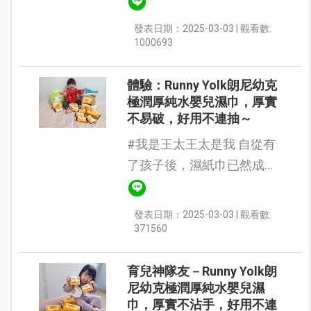
Runny Yolk 朗尼幼克 應該都
發表日期：2025-03-03 | 觀看數:
不陌生吧！他們家最有名的
1000693
就是超可愛的 口水巾...
體驗：Runny Yolk朗尼幼克
極潤厚純水嬰兒濕巾，厚實
不易破，好用不連抽～
#我是王太王太是我 自從有
了孩子後，濕紙巾已然成為
必需品，有孩子的地方就不
能沒有濕紙巾，濕紙巾對育
發表日期：2025-03-03 | 觀看數:
兒來說真的很重要，因為會
371560
有許多需要清潔擦拭的時刻
啊～無論是...
育兒神隊友－Runny Yolk朗
尼幼克極潤厚純水嬰兒濕
巾，厚實不沾手，好用不連