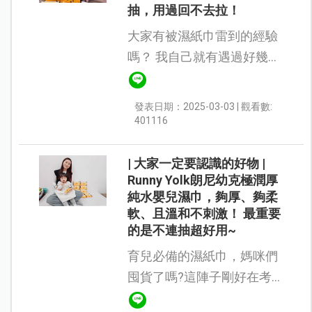
抽，用過回不去拉！
大家有被濕紙巾雷到的經驗
嗎？ 我自己就有遇過好幾次
(｡⌓°꒷꒦ 有些是打開有怪味
道，有些是一抽就抽出一連
發表日期：2025-03-03 | 觀看數:
串⋯ 育兒已經很累～ 真的不
401116
能再把心神耗費在這上...
| 大家一定要認識的好物 |
Runny Yolk朗尼幼克極潤厚
純水嬰兒濕巾，夠厚、夠柔
軟、且溫和不刺激！ 最重要
的是不連抽超好用~
育兒必備的濕紙巾，媽咪們
囤貨了嗎?這陣子剛好在考
慮要讓小嬝讀幼兒園，除了