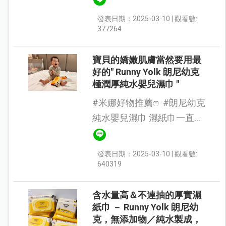
【Runny Yolk 朗尼幼克極潤
發表日期：2025-03-10 | 觀看數:
厚純水嬰兒濕巾】（家庭號
377264
80抽 + 隨身包），使用後真
的讓人...
寶貝的嬌嫩肌膚當然要用最
好的" Runny Yolk 朗尼幼克
極潤厚純水嬰兒濕巾 "
#米娜好物推薦ෆ #朗尼幼克
純水嬰兒濕巾 濕紙巾一直都
是我們家的常備品，有小孩
後濕紙巾更成為外出必需
發表日期：2025-03-10 | 觀看數:
品，不管是吃飯擦手擦嘴、
640319
擦屁屁、環境清潔…...
含水量高＆不連抽的厚實濕
紙巾 － Runny Yolk 朗尼幼
克，無添加物／純水製成，