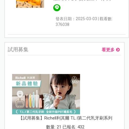
道10個寶寶有8個皮膚容易
敏感嗎，加上台灣又很潮濕
發表日期：2025-03-03 | 觀看數:
悶熱，像小湯圓的皮膚就容
376038
易紅紅的，濕紙巾又是打理
寶寶...
試用募集
看更多
【試用募集】Richell利其爾 T.L.I第二代乳牙刷系列
數量: 21 已報名: 432