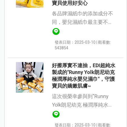
寶貝使用好安心
各品牌濕紙巾的添加成分不
同，嬰兒濕紙巾最主要不能
添加酒精、香精、螢光劑，
這些成分過度接觸都會傷害
發表日期：2025-03-10 | 觀看數:
到寶寶皮膚。 因此在選擇寶
543854
寶的濕紙巾上，我們比較是
用過很多...
好擦厚實不連抽，EDI超純水
製成的"Runny Yolk朗尼幼克
極潤厚純水嬰兒濕巾"，守護
寶貝的嬌嫩肌膚~
這次很榮幸參與到"Runny
Yolk朗尼幼克 極潤厚純水嬰
兒濕巾"的體驗活動，除了填
完基本資料後，隔天馬上就
發表日期：2025-03-10 | 觀看數: