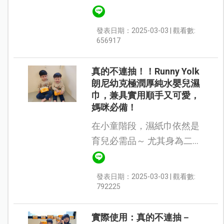
有多麼重要！ 這次很幸運能
開箱Runny Yolk朗尼幼克 極
發表日期：2025-03-03 | 觀看數:
潤厚純水嬰兒濕巾，開箱內
656917
容除了有80抽的家庭號濕紙
巾，還有...
真的不連抽！！Runny Yolk
朗尼幼克極潤厚純水嬰兒濕
巾，兼具實用順手又可愛，
媽咪必備！
在小童階段，濕紙巾依然是
育兒必需品～ 尤其身為二寶
媽的我，深感濕紙巾實用度
以及順不順手真的太重要
發表日期：2025-03-03 | 觀看數:
了！ 太小、太薄、太乾、有
792225
味道、抽不出來都超NG！
第一眼看到...
實際使用：真的不連抽－