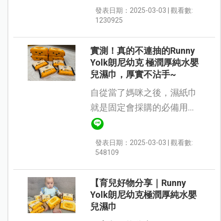
水壺、餐具是準備的清單之
發表日期：2025-03-03 | 觀看數:
外，濕紙巾也是開學的必備
1230925
物品。 | 開箱 | Runny Yolk朗
尼...
實測！真的不連抽的Runny
Yolk朗尼幼克 極潤厚純水嬰
兒濕巾，厚實不沾手~
自從當了媽咪之後，濕紙巾
就是固定會採購的必備用
品，不管是寶寶吃副食品用
來擦嘴嘴，或是外出換尿布
發表日期：2025-03-03 | 觀看數:
用來擦屁屁，平常居家用來
548109
擦拭各種清潔都用的到，濕
紙巾需求真的大...
【育兒好物分享｜Runny
Yolk朗尼幼克極潤厚純水嬰
兒濕巾