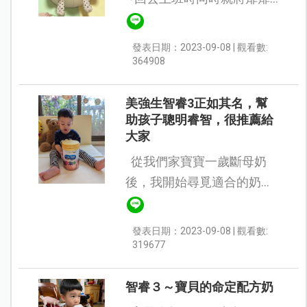
寶貝送托嬰，於是就開始了
爸媽們最恐懼的無限生病輪
發表日期：2023-09-08 | 觀看數:
迴.....而我也開始找尋我的命
364908
定配方奶... 直...
美強生智睿3正如其名，幫
助孩子聰明睿智，很推薦給
大家
從我們家寶寶一歲斷母奶
後，我開始尋覓適合的奶
粉，希望延續母乳營養，讓
寶寶健康聰明長大。很幸運
發表日期：2023-09-08 | 觀看數:
能參與嬰兒與母親雜誌社活
319677
動，讓寶寶試用美強生旗下
的 ...
智睿３～寶貝的命定配方奶