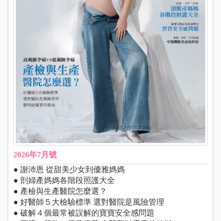
2026年7月號
● 謝沛恩 從甜美少女到優雅媽媽
● 剖婦產媽媽各階段照護大全
● 產檢與生產醫院怎麼選？
● 好醫師５大檢驗標準 選對醫院是風險管理
● 破解４個最常被誤解的寶寶安全感問題