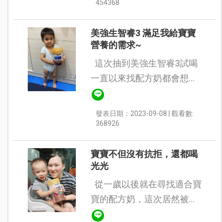
加倍 更能勇敢探索世界 2️. 三
454368
重益菌生HMO+GOS+PD...
美強生智睿3 滿足我給寶寶
營養的需求~
這次抽到美強生智睿3試喝
一直以來找配方奶都會想要
有可以增加寶寶腦部發育
（DHA、神經鞘磷脂）變聰
發表日期：2023-09-08 | 觀看數:
明、免疫力提升、骨骼發
368926
育，可以幫助消化促進腸胃
蠕...
寶寶不但沒有抗拒，還都喝
光光
從一歲以後就在尋找適合寶
寶的配方奶，這次居然被選
中當小小試喝員，實在是太