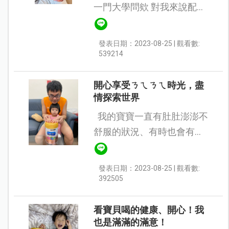
一門大學問欸 對我來說配方
奶就只是給寶寶營養的來源
只要排便正常、澤澤喝的順
發表日期：2023-08-25 | 觀看數:
口就可以了 直到送他去托嬰
539214
後才發現營養成分...
開心享受ㄋㄟㄋㄟ時光，盡
情探索世界
我的寶寶一直有肚肚澎澎不
舒服的狀況、有時也會有嗯
嗯不順的問題，離乳時期也
嘗試市面上各大廠牌配方，
發表日期：2023-08-25 | 觀看數:
不過，一直沒有找到最愛
392505
的。 最近很開心體驗美...
看寶貝喝的健康、開心！我
也是滿滿的滿意！