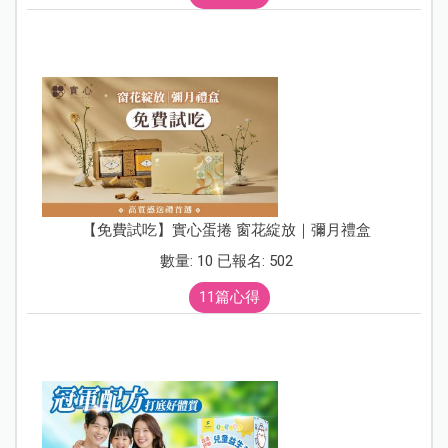
【免費試吃】實心蛋捲 窗花綻放｜彌月禮盒
數量: 10 已報名: 502
11篇心得