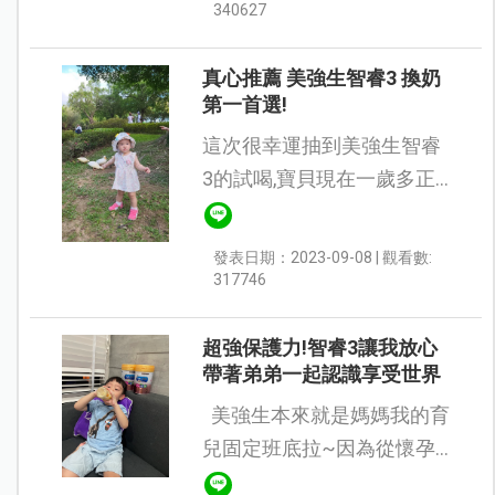
為一次兩罐真的好適合我們
340627
家雙胞一起喝~我家妹妹雖
然一歲多了，...
真心推薦 美強生智睿3 換奶
第一首選!
這次很幸運抽到美強生智睿
3的試喝,寶貝現在一歲多正
在想給她換奶~ 重點好有誠
意一次給兩罐大罐的哈哈 美
發表日期：2023-09-08 | 觀看數:
強生是老牌子 所以我很放心
317746
給寶貝喝.妹妹現在生長曲...
超強保護力!智睿3讓我放心
帶著弟弟一起認識享受世界
美強生本來就是媽媽我的育
兒固定班底拉~因為從懷孕
就到處做功課，身邊很多前