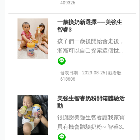
方奶來讓她喝，這次選了大
409326
家都知道的大廠牌美強生，
特別...
一歲換奶新選擇——美強生
智睿3
孩子們一歲後開始會走後，
漸漸可以自己探索這個世界
了 可以帶去公園、親子館等
等跟媽媽到處趴趴走 這時候
發表日期：2023-08-25 | 觀看數:
就考驗寶寶的自我保護力！
618606
由於對寶寶來說外在環...
美強生智睿奶粉開箱體驗活
動
很謝謝美強生智睿讓我家寶
貝有機會體驗奶粉~ 智睿3
含有豐富的DHA營養素，加