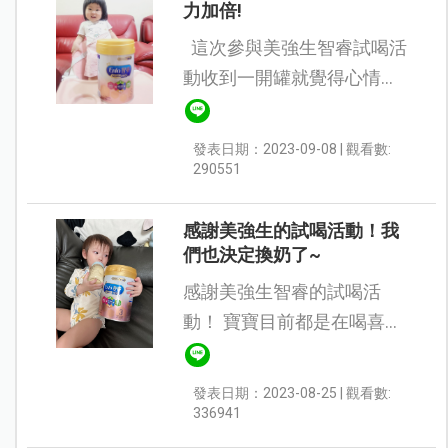
力加倍!
這次參與美強生智睿試喝活
動收到一開罐就覺得心情大
好~ 因為一打開就先看到湯
匙跟湯匙的家，不需要從中
發表日期：2023-09-08 | 觀看數:
挖寶尋找湯匙，使用完後不
290551
必擔心湯匙會跟粉末黏在...
感謝美強生的試喝活動！我
們也決定換奶了~
感謝美強生智睿的試喝活
動！ 寶寶目前都是在喝喜X
或者X治奶粉。藉由這次活
動我們來試喝了美強生的智
發表日期：2023-08-25 | 觀看數:
睿3成長配方。 先來說說瓶
336941
罐，這款產品的量匙可...