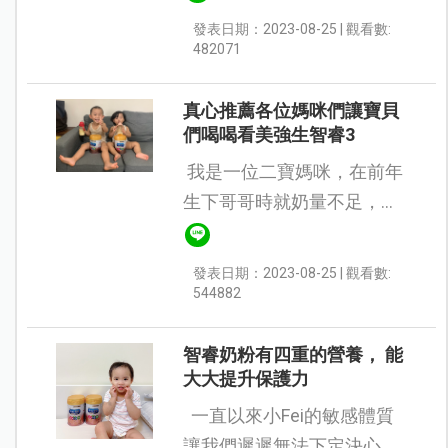
上父母的陪伴，讓孩子勇於
發表日期：2023-08-25 | 觀看數:
探索世界，我很在意這個成
482071
分。 它的粉末很細緻一打開
有奶...
真心推薦各位媽咪們讓寶貝
們喝喝看美強生智睿3
我是一位二寶媽咪，在前年
生下哥哥時就奶量不足，母
奶有一餐沒一餐的餵哺，當
時的我真的很無助.......相信
發表日期：2023-08-25 | 觀看數:
很多新手媽媽都跟我一樣，
544882
想給寶寶最好但給不出
來，...
智睿奶粉有四重的營養， 能
大大提升保護力
一直以來小Fei的敏感體質
讓我們遲遲無法下定決心幫