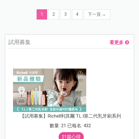
1
2
3
4
下一頁
→
試用募集
看更多
【試用募集】Richell利其爾 T.L.I第二代乳牙刷系列
數量: 21 已報名: 432
21篇心得