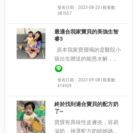
開心啦～ 一直以來都想嘗試
發表日期：2023-08-25 | 觀看數:
看看智睿3，之前藥局的店
387657
員也有向我們推薦這款！...
最適合我家寶貝的美強生智
睿3
原本我家寶寶喝的是醫院小
孩出生贈送的能恩水解，但
常常便便不出來，小孩又因
為便秘一直哭，我們當大人
發表日期：2023-09-08 | 觀看數:
的也心急，當時真的是很擔
414929
心找不到適合他的配方，...
終於找到適合寶貝的配方奶
了~
寶寶有異味性皮膚炎，容易
溢奶，挑選配方奶時媽媽非