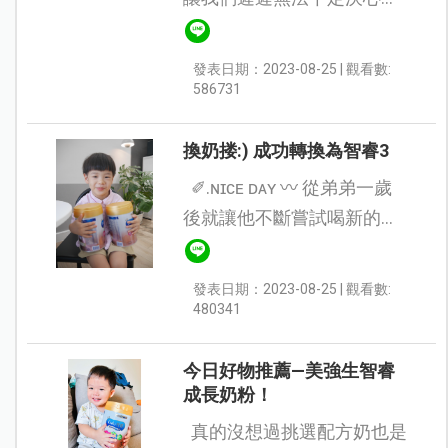
她換奶， 但隨著小Fei的年
齡越來越大， 也是她正值探
發表日期：2023-08-25 | 觀看數:
索新世界的時候～ 為了加強
586731
她的保護力， 我們...
換奶搂:) 成功轉換為智睿3
✐.ɴɪᴄᴇ ᴅᴀʏ 〰 從弟弟一歲
後就讓他不斷嘗試喝新的配
方奶，最近看到蠻多人推薦
美強生睿智3 最吸引我的
發表日期：2023-08-25 | 觀看數:
是，它有專利益菌生以及
480341
HMO母乳寡糖，這對消化...
今日好物推薦—美強生智睿
成長奶粉！
真的沒想過挑選配方奶也是