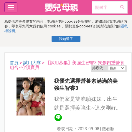
Toggle
navigation
為提供您更多優質的內容，本網站使用cookies分析技術。若繼續閱覽本網站內
容，即表示您同意我們使用 cookies， 關於更多cookies資訊請閱讀我們的
隱私
權說明
。
我知道了
首頁
>
試用大隊
> 【試用募集】美強生智睿3 獨創四重營養
組合~守護寶貝
排序依
我優先選擇營養素滿滿的美
強生智睿3
我們家是雙胞胎妹妹，出生
就是選擇美強生~這次剛好
看到嬰兒與母親雜誌有試用
活動就想說來參加看看~因
發表日期：2023-09-08 | 觀看數: