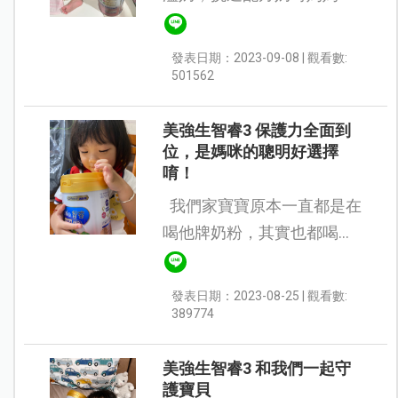
常小心且困擾。之前喝過別
牌子的兩種奶粉，一個是容
發表日期：2023-09-08 | 觀看數:
易水便，整天真的是炸屎到
501562
衣服都是。另一個則是三四
天才排一...
美強生智睿3 保護力全面到
位，是媽咪的聰明好選擇
唷！
我們家寶寶原本一直都是在
喝他牌奶粉，其實也都喝的
蠻好的，唯一問題就是排便
一直都不太順暢，益生菌也
發表日期：2023-08-25 | 觀看數:
吃了，水也喝了，菜雖然吃
389774
不多但該吃的還是有吃，...
美強生智睿3 和我們一起守
護寶貝