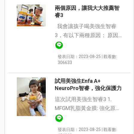
兩個原因，讓我大大推薦智
睿3
我會讓孩子喝美強生智睿
3，有以下兩種原因： 原因
1: 孩子本身常常便便不順加
上消化不太好，於是找了各
發表日期：2023-08-25 | 觀看數:
種品牌，最後找到了美強生
306633
智睿3，裡面包含專利益...
試用美強生Enfa A+
NeuroPro智睿，強化保護力
這次試用美強生智睿3 1️.
MFGM乳脂黃金膜: 強化原生
保護力 蘊含200種以上的珍
稀營養素 MFGM+DHA 保護
發表日期：2023-08-25 | 觀看數: