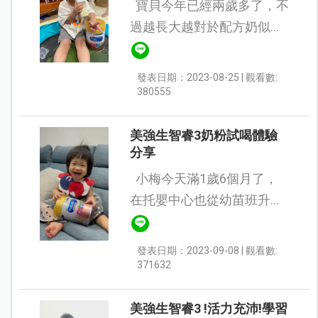
寶貝今年已經兩歲多了，不
過越長大越對於配方奶似乎
沒有這麼喜歡。 每次喝完一
罐都會換一個品牌，只是到
發表日期：2023-08-25 | 觀看數:
現在瑞瑞還是沒有找到喜歡
380555
的... 剛好看到嬰兒與...
美強生智睿3奶粉試喝體驗
分享
小梅今天滿1歲6個月了，
在托嬰中心也從幼苗班升上
小樹班， 成為老師口中的小
姐姐， 除了活動力越來越旺
發表日期：2023-09-08 | 觀看數:
盛，對各種事物充滿好奇
371632
心，勇於嘗試各種食物...
美強生智睿3 !活力充沛!學習