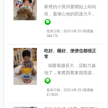
家裡的小寶貝要開始上幼幼
班，最擔心他的防護力不
夠，上學常常不舒服只好回
家。 讓我們不單單是心裡捨
發表日期：2023-08-25 | 觀看數:
不得，晚上體力照顧也是相
386776
當的疲憊。 於是在飲食上，
覺...
吃好、睡好、便便也都很正
常
胡蘿蔔越長大，活動力越
強了，東爬西爬東摸西摸！
現在疫情開放了，走出戶外
時間也變多了，面對周圍處
發表日期：2023-08-25 | 觀看數:
處是挑戰的環境，除了自己
477839
做足衛生之外，...