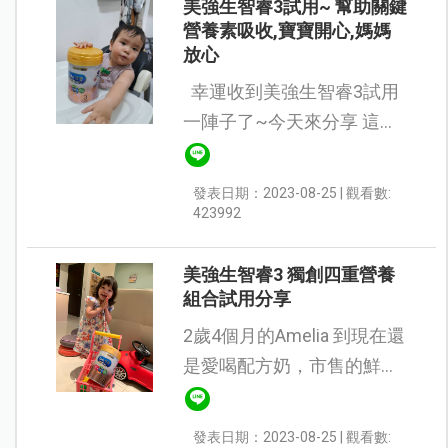
美強生智睿3試用~ 幫助關鍵
營養素吸收,寶寶開心,媽媽
放心
幸運收到美強生智睿3試用
一陣子了~今天來分享 這陣
子皮弟喝的小小觀察與心得
吧! 在申請試用前有先小小
發表日期：2023-08-25 | 觀看數:
瞭解美強生智睿3的特別之
423992
處~哇!原來裡面含有有珍...
美強生智睿3 獨創四重營養
組合試用分享
2歲4個月的Amelia 到現在還
是愛喝配方奶，市售的鮮奶
反而不喝，為了守護寶貝的
健康，我會試不同品牌的配
發表日期：2023-08-25 | 觀看數: