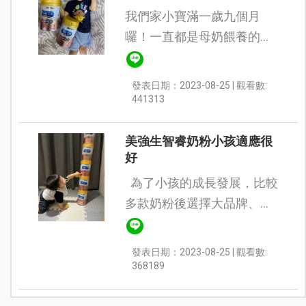
我們家小寶滿一歲九個月
囉！一直都是母奶餵養的寶
貝，也該準備換配方奶補充
營養了，面對目前市售琳瑯
發表日期：2023-08-25 | 觀看數:
滿目的產品，媽媽我真的無
441313
從下手，開始在網路搜尋各
家的資訊，...
美強生智睿奶粉小孩適應很
好
為了小孩的成長發展，比較
多款奶粉後選擇大品牌、有
口碑的美強生，讓小孩從母
奶轉換到配方奶沒有任何不
發表日期：2023-08-25 | 觀看數:
適應。 考量到小孩是早產兒
368189
很怕...