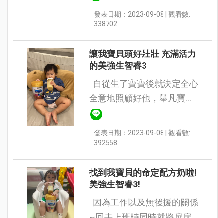
輩，都是選擇美強生。這次
發表日期：2023-09-08 | 觀看數:
發現新推出的智睿3可以申
338702
請試喝，身為美強生鐵粉
當...
讓我寶貝頭好壯壯 充滿活力
的美強生智睿3
自從生了寶寶後就決定全心
全意地照顧好他，舉凡寶寶
的食、衣、住、行、育、
樂，沒有一樣不做功課，寶
發表日期：2023-09-08 | 觀看數:
貝目前才1歲4個月，所以我
392558
最注重的就是奶粉中的營
養...
找到我寶貝的命定配方奶啦!
美強生智睿3!
因為工作以及無後援的關係
~回去上班時同時就將扉扉