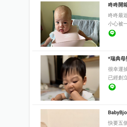
咚咚開
咚咚最近準備開
小心被一系
*瑞典母
很幸運抽
已經創立
台灣代理
連我...
Baby
快要五