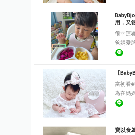
Baby
用，又
很幸運獲
爸媽愛牌_
分隔餐盤 很開心的拆開包裹後 我噗ㄘ的笑了一聲
&h...
【Bab
當初看到
為在媽媽
盤與圍兜兜。 幸運地收到試用
組...
寶以食為