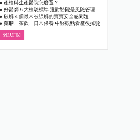
● 產檢與生產醫院怎麼選？
● 好醫師５大檢驗標準 選對醫院是風險管理
● 破解４個最常被誤解的寶寶安全感問題
● 藥膳、茶飲、日常保養 中醫觀點看產後掉髮
雜誌訂閱