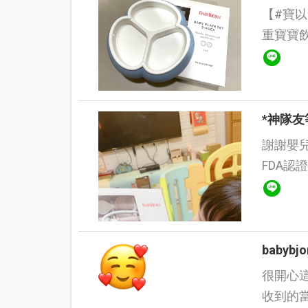
【#寶以食
重寶寶
稚園開學
試用...
*神隊友
謝謝嬰兒與母親提供 bab
FDA認證的餐具組 ::
baby
很開心這
收到的