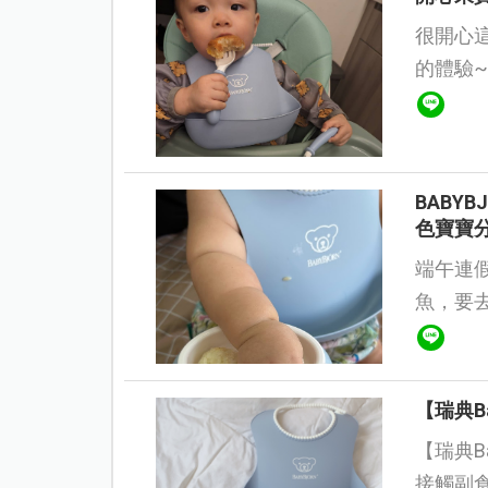
很開心這
的體驗~
食品後
美的擺盤.
BABY
色寶寶
端午連
魚，要去南
的餐盤組是
【瑞典B
【瑞典Ba
接觸副