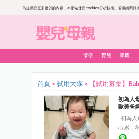
為提供您更多優質的內容，本網站使用cookies分析技術。若繼續閱覽本網
懷孕
育兒
家庭
首頁
>
試用大隊
> 【試用募集】Bab
初為人母
歐美爸
初為人母的所謂照書養，不愛喝奶的寶寶，媽媽總覺得
心累，