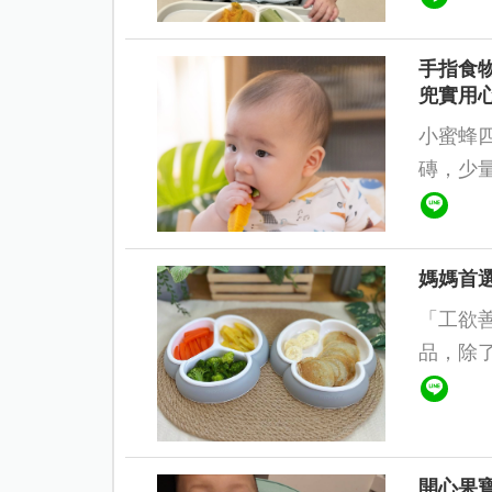
手指食物
兜實用
小蜜蜂四個
磚，少量
媽媽首選
「工欲善其事，
品，除了食材
了一顆
行進食...
開心果寶