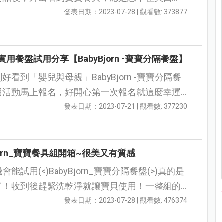
用後常覺得不順手又閒置了，顏值高又好用的寶
發表日期：2023-07-28 | 觀看數: 373877
不...
實用餐盤試用分享【BabyBjorn -寶寶分隔餐盤】
好看到「嬰兒與母親」BabyBjorn -寶寶分隔餐
用活動馬上報名，好開心第一次報名就這麼幸運
用的機會，而且效率極高，沒多久就收到體驗的
發表日期：2023-07-21 | 觀看數: 377230
rn分...
Bjorn_寶寶餐具組開箱~很美又有質感
能試用(<)BabyBjorn_寶寶分隔餐盤(>)真的是
了！收到後趕緊洗乾淨就讓寶貝使用！一整組的
Bjorn寶寶餐具禮盒，真的很美又有質感！連媽媽都
發表日期：2023-07-28 | 觀看數: 476374