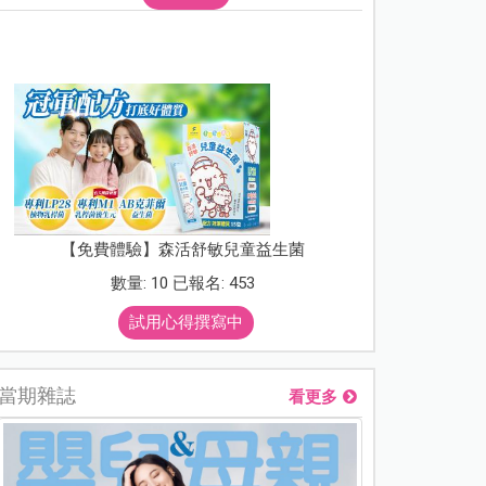
【免費體驗】森活舒敏兒童益生菌
數量: 10 已報名: 453
試用心得撰寫中
當期雜誌
看更多