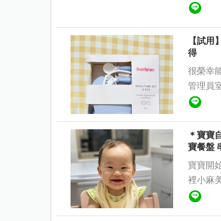
～使用上寶貝們
用，...
【試用】
得
很榮幸能參
管理員室拿到
＊寶寶自
寶餐盤 
寶寶開
裡小麻
吃」。
手邊能有