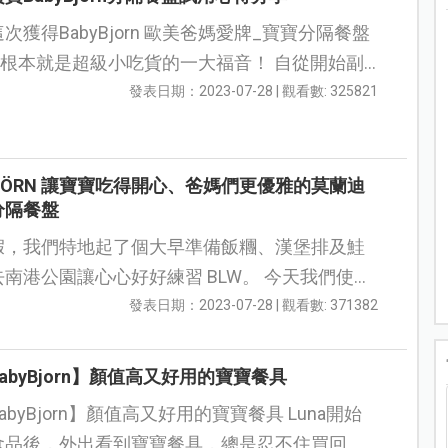
次獲得BabyBjorn 歐美爸媽愛牌_寶寶分隔餐盤
根本就是超級小吃貨的一大福音！ 自從開始副
媽咪我每天睡前都得思考一下菜單，然後搭配美
發表日期：2023-07-28 | 觀看數: 325821
..
BJÖRN 讓寶寶吃得開心、爸媽們更優雅的莫蘭迪
分隔餐盤
假，我們特地起了個大早準備飯糰、漢堡排及鮭
港公園讓心心好好練習 BLW。 今天我們使用
 符合FDA認證的 BABYBJÖRN &n...
發表日期：2023-07-28 | 觀看數: 371382
abyBjorn】顏值高又好用的寶寶餐具
byBjorn】顏值高又好用的寶寶餐具 Luna開始
食品後，外出看到寶寶餐具，總是忍不住買回