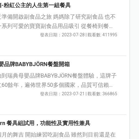
箱-粉紅公主的人生第一組餐具
啟副食品之旅 媽媽除了研究副食品 也不
列可愛的寶寶副食品用品吸引 從餐椅到餐具
～～ 要研究的東西真的好多啊！！ 這次來體...
發表日期：2023-07-28 | 觀看數: 411995
嬰品牌BABYBJÖRN餐盤開箱
到瑞典母嬰品牌BABYBJÖRN餐盤體驗，這牌子
60餘年，遍佈世界50多個國家，品質可信賴，
商是奇哥，門市都可以看到BABYBJÖRN產品，
發表日期：2023-07-21 | 觀看數: 366865
Bjorn 餐具組試用，功能性及實用性兼具
個月的舞吉 開始練習吃副食品 雖然到目前還是在