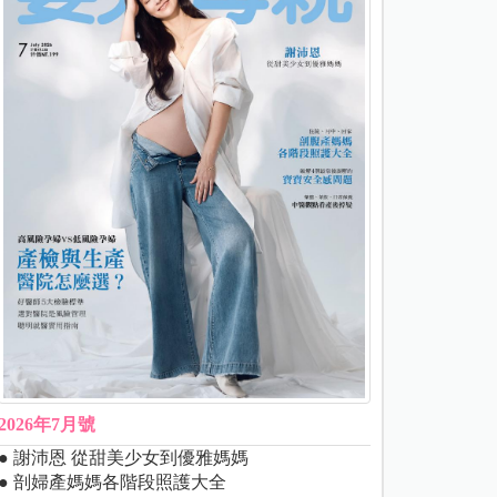
2026年7月號
● 謝沛恩 從甜美少女到優雅媽媽
● 剖婦產媽媽各階段照護大全