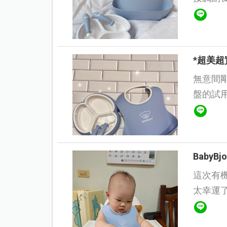
來，使
寶餐具真的
*超美超
無意間剛
盤的試
獲得試
Babybjo
Baby
這次有機會
太幸運
Baby
想使...