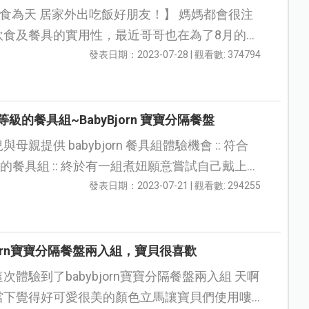
為天 居家外出吃飯好朋友！】 媽媽都會很注
飲食及餐具的實用性，最近哥哥也在為了8月的幼
做自主用餐的學習，剛好有BABYBJÖRN的餐具
發表日期：2023-07-28 | 觀看數: 374794
等級的餐具組~BabyBjorn 寶寶分隔餐盤
ybjorn 餐具組體驗機會 :: 符合
 終於有一組煮妞願意嘗試自己戴上的
兜兜餐具組了 每次都...
發表日期：2023-07-21 | 觀看數: 294255
bjorn寶寶分隔餐盤兩入組，寶貝很喜歡
次體驗到了babybjorn寶寶分隔餐盤兩入組 天啊
當下覺得好可愛很美的顏色立馬讓寶貝們使用嘍