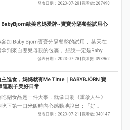
蠻喜歡的！ 本來以為寶寶會打翻不好使
發表日期：2023-07-28 | 觀看數: 287490
BabyBjorn歐美爸媽愛牌~寶寶分隔餐盤試用心
加 Baby Bjorn寶寶分隔餐盤的試用， 某天在
來自嬰兒母親的包裹， 想說一定是Baby
Bjorn寶寶分隔餐盤， 就迫不及待的拿回家開箱！ ...
發表日期：2023-07-28 | 觀看數: 393962
主進食，媽媽就有Me Time｜BABYBJÖRN 寶
串連親子美好日常
始吃副食品是一件大事，就像日劇《重啟人生》
美吃下第一口米飯時內心感動地說出：「好
 而媽媽們除了用愛心和耐心陪伴寶寶長大，如果
發表日期：2023-07-21 | 觀看數: 340147
些貼心...