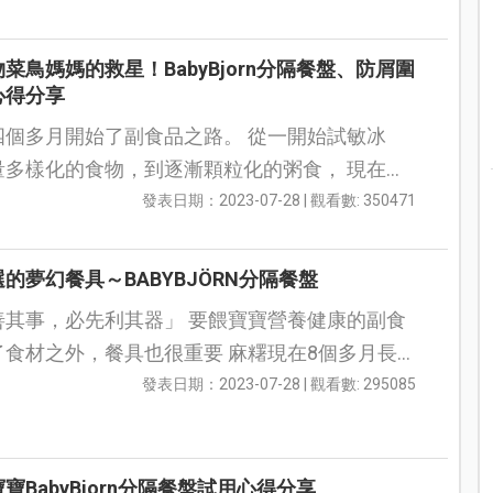
菜鳥媽媽的救星！BabyBjorn分隔餐盤、防屑圍
心得分享
多月開始了副食品之路。 從一開始試敏冰
多樣化的食物，到逐漸顆粒化的粥食， 現在六
個多月的他也開始嘗試手指食物了！ 在學習吃副食品...
發表日期：2023-07-28 | 觀看數: 350471
的夢幻餐具～BABYBJÖRN分隔餐盤
必先利其器」 要餵寶寶營養健康的副食
之外，餐具也很重要 麻糬現在8個多月長
牙，想說差不多可以做一些手指食物讓他練習自
發表日期：2023-07-28 | 觀看數: 295085
寶BabyBjorn分隔餐盤試用心得分享