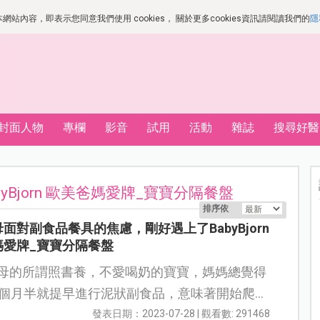
站內容，即表示您同意我們使用 cookies， 關於更多cookies資訊請閱讀我們的
隱
封面人物
專欄
影音
試用
活動
雜誌
搜尋好醫
yBjorn 歐美爸媽愛牌_寶寶分隔餐盤
排序依
面對副食品餐具的焦慮，剛好遇上了BabyBjorn
媽愛牌_寶寶分隔餐盤
3個月半就提早進行泥狀副食品，意味著開始爬文
餐具、餐盤…等 遇到了BabyBjorn 歐美...
發表日期：2023-07-28 | 觀看數: 291468