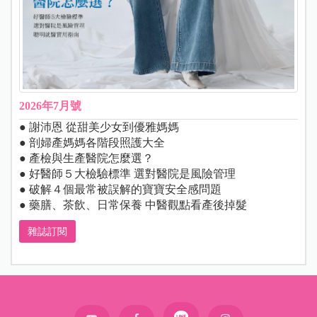
2026年7月號
● 謝沛恩 從甜美少女到優雅媽媽
● 剖婦產媽媽各階段照護大全
● 產檢與生產醫院怎麼選？
● 好醫師５大檢驗標準 選對醫院是風險管理
● 破解４個最常被誤解的寶寶安全感問題
● 藥膳、茶飲、日常保養 中醫觀點看產後掉髮
雜誌訂閱