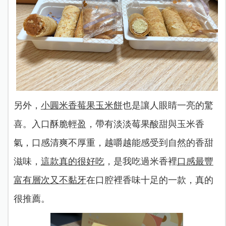
另外，
小圓米香莓果玉米餅
也是讓人眼睛一亮的驚
喜。入口酥脆輕盈，帶有淡淡莓果酸甜與玉米香
氣，口感清爽不厚重，越嚼越能感受到自然的香甜
滋味，
這款真的很好吃
，是我吃過米香裡
口感最豐
富有層次又不黏牙
在口腔裡香味十足的一款，真的
很推薦。