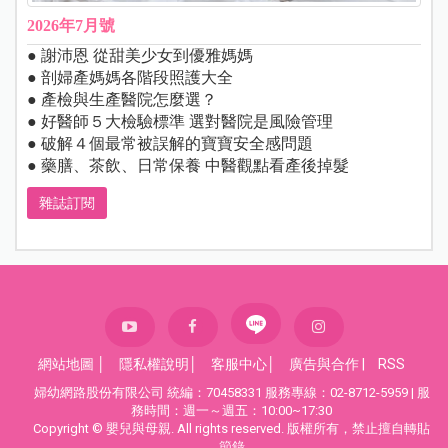
2026年7月號
● 謝沛恩 從甜美少女到優雅媽媽
● 剖婦產媽媽各階段照護大全
● 產檢與生產醫院怎麼選？
● 好醫師５大檢驗標準 選對醫院是風險管理
● 破解４個最常被誤解的寶寶安全感問題
● 藥膳、茶飲、日常保養 中醫觀點看產後掉髮
雜誌訂閱
網站地圖
│
隱私權說明
│
客服中心
│
廣告與合作
|
RSS
婦幼網路股份有限公司 統編：70458331 服務專線：02-8712-5959 | 服
務時間：週一～週五：10:00~17:30
Copyright © 嬰兒與母親. All rights reserved. 版權所有，禁止擅自轉貼
節錄