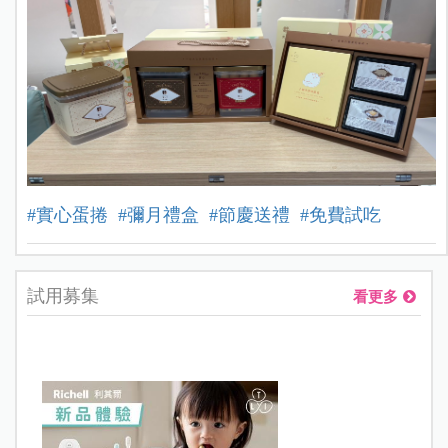
#實心蛋捲
#彌月禮盒
#節慶送禮
#免費試吃
試用募集
看更多