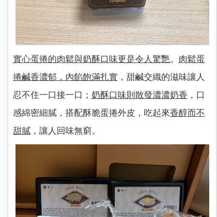
實心蛋捲的肉鬆與奶酥口味更是令人驚艷
。
肉鬆蛋
捲鹹香濃郁，內餡飽滿扎實
，甜鹹交織的滋味讓人
忍不住一口接一口；
奶酥口味則散發濃濃奶香
，口
感綿密細膩，搭配酥脆蛋捲外皮，吃起來
香醇而不
甜膩
，讓人回味無窮。