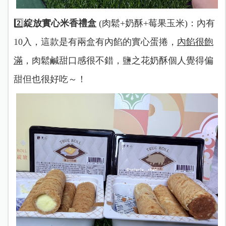
2️⃣
綻放實心米香禮盒
(肉鬆+奶酥+莓果玉米)：內有
10入，這款是有兩盒有內餡的實心蛋捲，
內餡很飽
滿
，肉鬆鹹甜口感很不錯，鹽之花奶酥個人覺得偏
甜但也很好吃～！