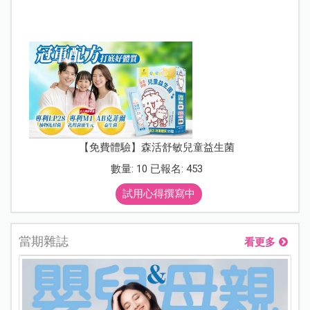
【免費體驗】森活舒敏兒童益生菌
數量: 10 已報名: 453
試用心得撰寫中
當期雜誌
看更多