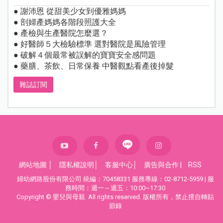
● 謝沛恩 從甜美少女到優雅媽媽
● 剖婦產媽媽各階段照護大全
● 產檢與生產醫院怎麼選？
● 好醫師５大檢驗標準 選對醫院是風險管理
● 破解４個最常被誤解的寶寶安全感問題
● 藥膳、茶飲、日常保養 中醫觀點看產後掉髮
雜誌訂閱
網站地圖
│
隱私權說明
│
客服中心
│
廣告與合作
|
RSS
婦幼網路股份有限公司 統編：70458331 服務專線：02-8712-5959 | 服
務時間：週一～週五：10:00~17:30
Copyright © 嬰兒與母親. All rights reserved. 版權所有，禁止擅自轉貼
節錄