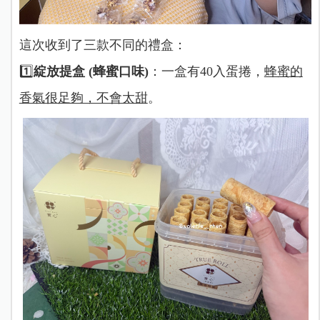
這次收到了三款不同的禮盒：
1️⃣
綻放提盒 (蜂蜜口味)
：一盒有40入蛋捲，
蜂蜜的
香氣很足夠，不會太甜
。