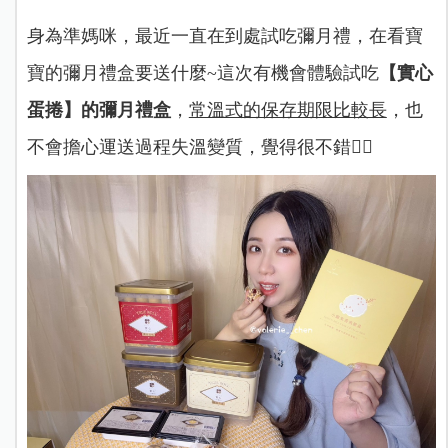
身為準媽咪，最近一直在到處試吃彌月禮，在看寶
寶的彌月禮盒要送什麼~這次有機會體驗試吃
【實心
蛋捲】的彌月禮盒
，
常溫式的保存期限比較長
，也
不會擔心運送過程失溫變質，覺得很不錯👍🏻