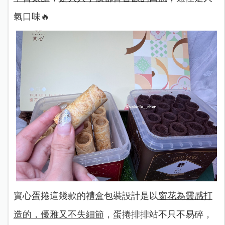
氣口味🔥
實心蛋捲這幾款的禮盒包裝設計是以
窗花為靈感打
造的，優雅又不失細節
，蛋捲排排站不只不易碎，