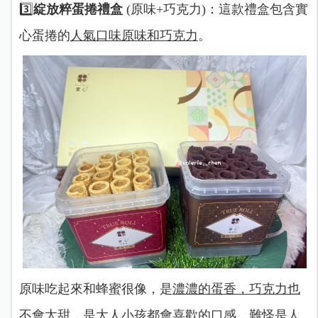
3️⃣
綻放粹蛋捲禮盒
(原味+巧克力)：這款禮盒包含實
心蛋捲的
人氣口味原味和巧克力
。
原味吃起來和蜂蜜很像，是
濃濃的蛋香，巧克力也
不會太甜
，
是大人小孩都會喜歡的口感
，難怪是人