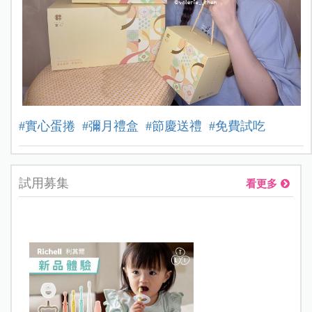
#實心蛋捲
#彌月禮盒
#節慶送禮
#免費試吃
試用募集
看更多