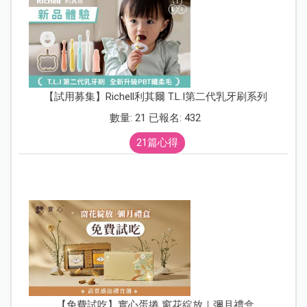
【試用募集】Richell利其爾 T.L.I第二代乳牙刷系列
數量: 21 已報名: 432
21篇心得
【免費試吃】實心蛋捲 窗花綻放｜彌月禮盒