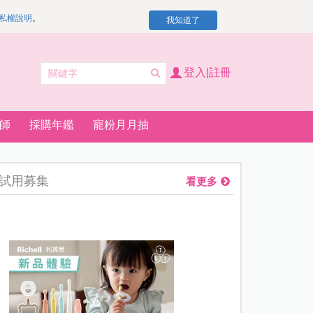
私權說明
。
我知道了
登入|註冊
師
採購年鑑
寵粉月月抽
試用募集
看更多