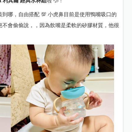
𝗵𝗲𝗹𝗹 利其爾 經典水杯組
啦 💦 !
到哪，自由搭配 💯 小虎鼻目前是使用鴨嘴吸口的
絕不會偷偷說，，因為飲嘴是柔軟的矽膠材質，他很