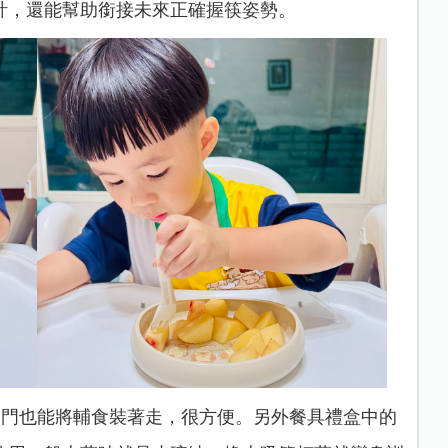
計，還能幫助銜接未來正確握筷姿勢。
們日常出門也能將輔食裝著走，很方便。另外餐具禮盒中的