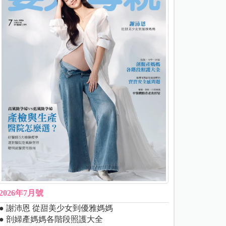
2026年7月號
● 謝沛恩 從甜美少女到優雅媽媽
● 剖婦產媽媽各階段照護大全