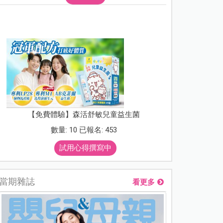
【免費體驗】森活舒敏兒童益生菌
數量: 10 已報名: 453
試用心得撰寫中
當期雜誌
看更多