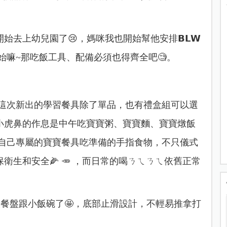
去上幼兒園了😢，媽咪我也開始幫他安排𝗕𝗟𝗪
始嘛~
那吃飯工具、配備必須也得齊全吧🧐。
！這次新出的學習餐具除了單品，也有禮盒組可以選
小虎鼻的作息是中午吃寶寶粥、寶寶麵、寶寶燉飯
用自己專屬的寶寶餐具吃準備的手指食物，不只儀式
生和安全🌽 🥕 ，而日常的喝ㄋㄟㄋㄟ依舊正常
兒好舀取餐盤跟小飯碗了🤩，底部止滑設計，不輕易推拿打