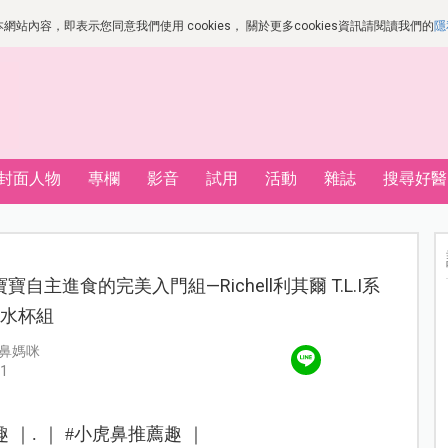
站內容，即表示您同意我們使用 cookies， 關於更多cookies資訊請閱讀我們的
隱
封面人物
專欄
影音
試用
活動
雜誌
搜尋好醫
寶自主進食的完美入門組—Richell利其爾 T.L.I系
典水杯組
鼻媽咪
1
 ｜. ｜ #小虎鼻推薦趣 ｜