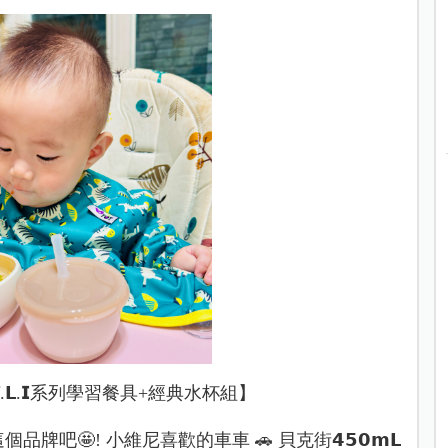
爾 𝗧.𝗟.𝗜系列學習餐具+經典水杯組】
"這個品牌吧🤩! 小維尼喜歡的車車 🚗 貝克街𝟰𝟱𝟬𝗺𝗟