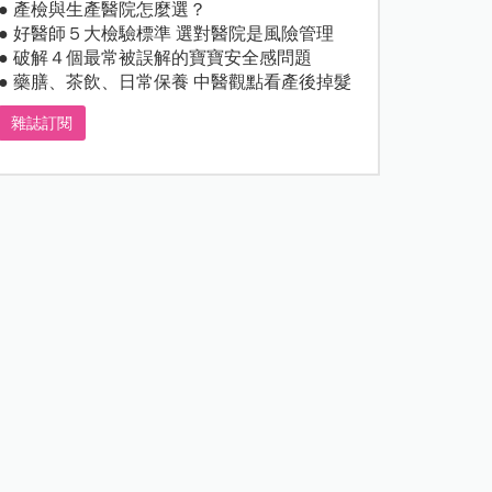
● 產檢與生產醫院怎麼選？
● 好醫師５大檢驗標準 選對醫院是風險管理
● 破解４個最常被誤解的寶寶安全感問題
● 藥膳、茶飲、日常保養 中醫觀點看產後掉髮
雜誌訂閱