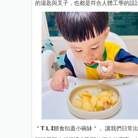
的湯匙與叉子，也都是符合人體工學的設
＂𝗧.𝗟.𝗜餵食扣蓋小碗缽＂， 讓我