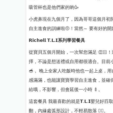
吸管杯也是他們家的喲🥳
小虎鼻現在九個月了，因為哥哥這個月初開始
自主進食的訓練啦🤨！當然～ 要有好的開
𝗥𝗶𝗰𝗵𝗲𝗹𝗹 𝗧.𝗟.𝗜系列學習餐具
從寶貝五個月開始，一次幫您滿足 👏
擇，不論是想送禮或自用都很適合。目前
🥣， 晚上全家人吃飯時他也一起上桌，
感滿滿，也能讓寶寶學習自主進食，並確保衛
給哦，不影響，但會延後一小時 🍼。
這套餐具 我最喜歡的就是𝗧.𝗟.𝗜嬰
翻，內緣處弧形設計，不輕易散落 👍🏻。