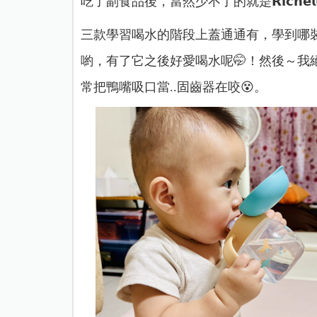
吃了副食品後，當然少不了的就是
𝗥𝗶𝗰
三款學習喝水的階段上蓋通通有，學到哪裝
喲，有了它之後好愛喝水呢🤭！然後～我
常把鴨嘴吸口當..固齒器在咬😵。