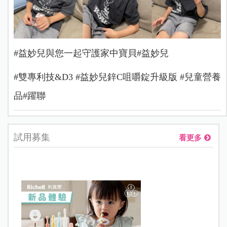
#益妙兒與您一起守護家中寶貝️#益妙兒
#雙專利技&D3 #益妙兒鋅C咀嚼錠升級版 #兒童營養
品#躍聯
試用募集
看更多