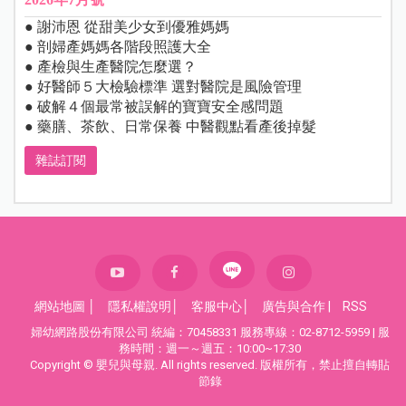
● 謝沛恩 從甜美少女到優雅媽媽
● 剖婦產媽媽各階段照護大全
● 產檢與生產醫院怎麼選？
● 好醫師５大檢驗標準 選對醫院是風險管理
● 破解４個最常被誤解的寶寶安全感問題
● 藥膳、茶飲、日常保養 中醫觀點看產後掉髮
雜誌訂閱
網站地圖
│
隱私權說明
│
客服中心
│
廣告與合作
|
RSS
婦幼網路股份有限公司 統編：70458331 服務專線：02-8712-5959 | 服
務時間：週一～週五：10:00~17:30
Copyright © 嬰兒與母親. All rights reserved. 版權所有，禁止擅自轉貼
節錄