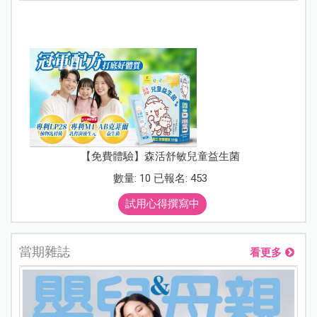
【免費體驗】森活舒敏兒童益生菌
數量: 10 已報名: 453
試用心得撰寫中
當期雜誌
看更多