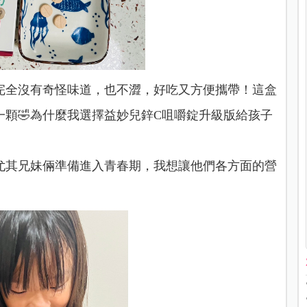
完全沒有奇怪味道，也不澀，好吃又方便攜帶！這盒
顆🤣為什麼我選擇益妙兒鋅C咀嚼錠升級版給孩子
尤其兄妹倆準備進入青春期，我想讓他們各方面的營