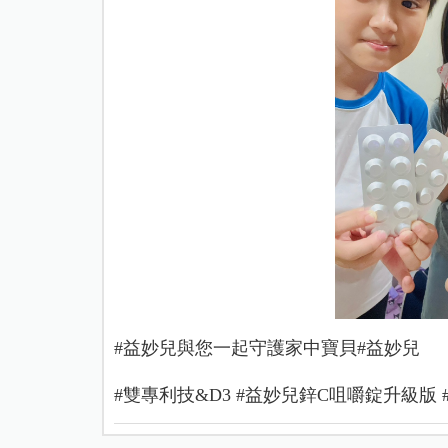
#益妙兒與您一起守護家中寶貝️#益妙兒
#雙專利技&D3 #益妙兒鋅C咀嚼錠升級版