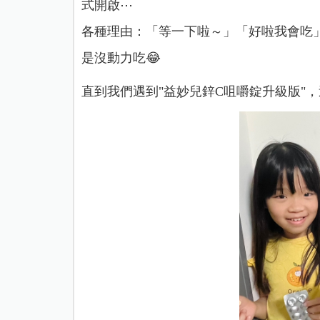
式開啟⋯
各種理由：「等一下啦～」「好啦我會吃
是沒動力吃😂
直到我們遇到"益妙兒鋅C咀嚼錠升級版"