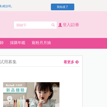
私權說明
。
我知道了
登入|註冊
師
採購年鑑
寵粉月月抽
試用募集
看更多