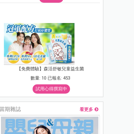
【免費體驗】森活舒敏兒童益生菌
數量: 10 已報名: 453
試用心得撰寫中
當期雜誌
看更多