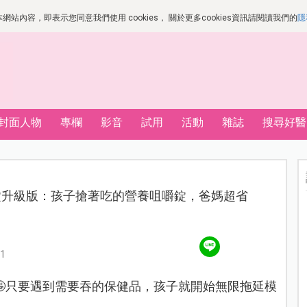
站內容，即表示您同意我們使用 cookies， 關於更多cookies資訊請閱讀我們的
隱
封面人物
專欄
影音
試用
活動
雜誌
搜尋好醫
錠升級版：孩子搶著吃的營養咀嚼錠，爸媽超省
1
只要遇到需要吞的保健品，孩子就開始無限拖延模