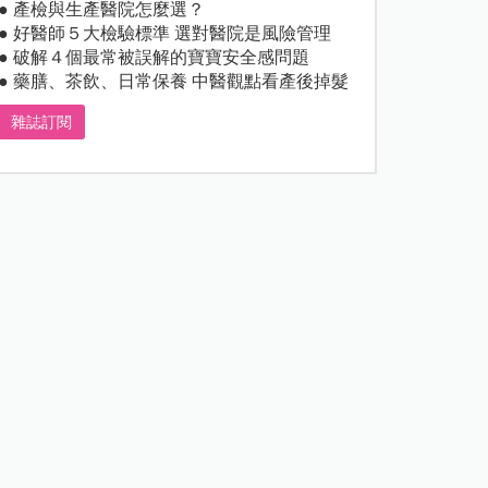
● 產檢與生產醫院怎麼選？
● 好醫師５大檢驗標準 選對醫院是風險管理
● 破解４個最常被誤解的寶寶安全感問題
● 藥膳、茶飲、日常保養 中醫觀點看產後掉髮
雜誌訂閱