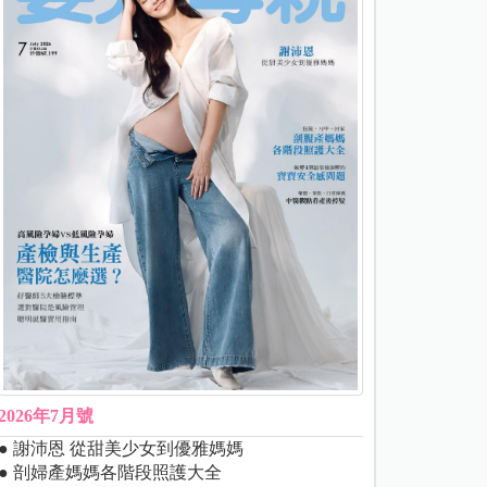
2026年7月號
● 謝沛恩 從甜美少女到優雅媽媽
● 剖婦產媽媽各階段照護大全