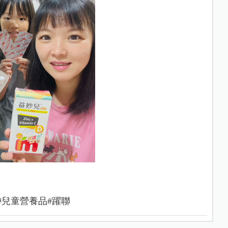
 #兒童營養品#躍聯