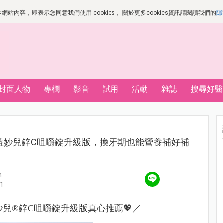
站內容，即表示您同意我們使用 cookies， 關於更多cookies資訊請閱讀我們的
隱
封面人物
專欄
影音
試用
活動
雜誌
搜尋好醫
益妙兒鋅C咀嚼錠升級版，換牙期也能營養補好補
n
1
兒®鋅C咀嚼錠升級版真心推薦💖／