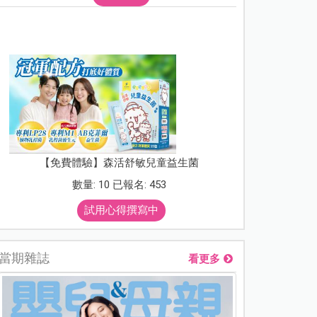
【免費體驗】森活舒敏兒童益生菌
數量: 10 已報名: 453
試用心得撰寫中
當期雜誌
看更多