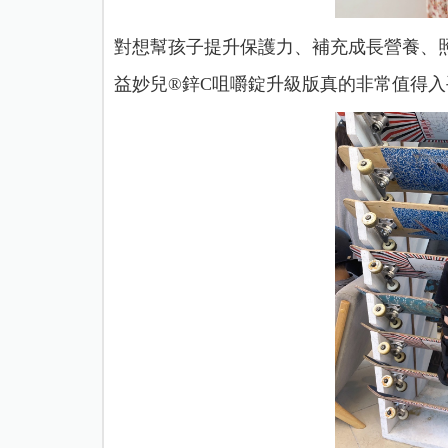
對想幫孩子提升保護力、補充成長營養、
益妙兒®鋅C咀嚼錠升級版真的非常值得入