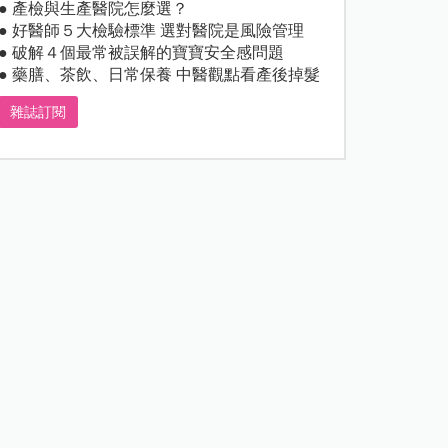
● 產檢與生產醫院怎麼選？
● 好醫師５大檢驗標準 選對醫院是風險管理
● 破解４個最常被誤解的寶寶安全感問題
● 藥膳、茶飲、日常保養 中醫觀點看產後掉髮
雜誌訂閱