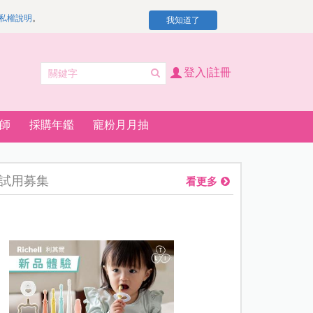
私權說明
。
我知道了
登入|註冊
師
採購年鑑
寵粉月月抽
試用募集
看更多