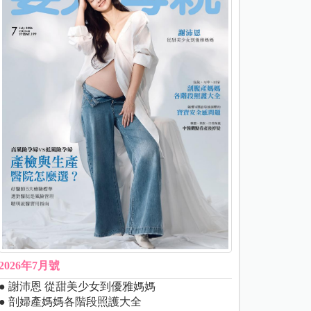
2026年7月號
● 謝沛恩 從甜美少女到優雅媽媽
● 剖婦產媽媽各階段照護大全