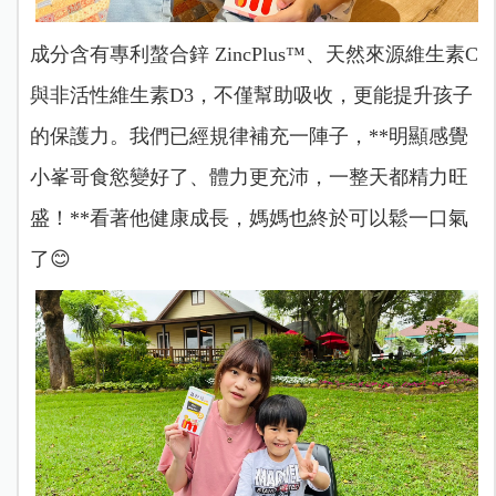
成分含有專利螯合鋅 ZincPlus™、天然來源維生素C
與非活性維生素D3，不僅幫助吸收，更能提升孩子
的保護力。我們已經規律補充一陣子，**明顯感覺
小峯哥食慾變好了、體力更充沛，一整天都精力旺
盛！**看著他健康成長，媽媽也終於可以鬆一口氣
了😊