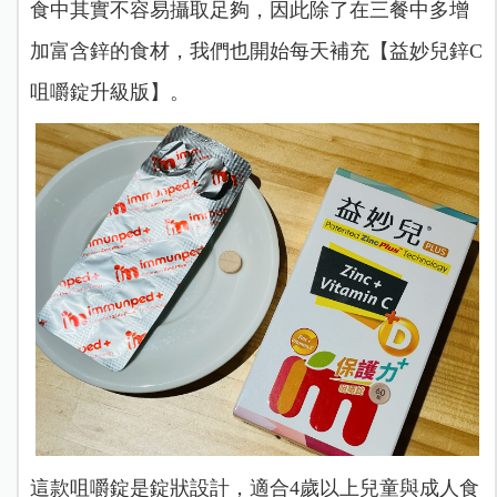
食中其實不容易攝取足夠，因此除了在三餐中多增
加富含鋅的食材，我們也開始每天補充【益妙兒鋅C
咀嚼錠升級版】。
這款咀嚼錠是錠狀設計，適合4歲以上兒童與成人食