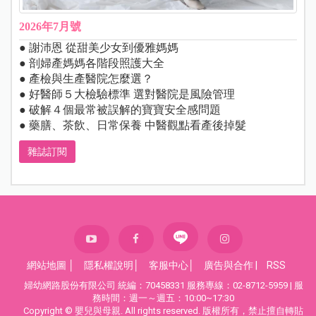
2026年7月號
● 謝沛恩 從甜美少女到優雅媽媽
● 剖婦產媽媽各階段照護大全
● 產檢與生產醫院怎麼選？
● 好醫師５大檢驗標準 選對醫院是風險管理
● 破解４個最常被誤解的寶寶安全感問題
● 藥膳、茶飲、日常保養 中醫觀點看產後掉髮
雜誌訂閱
網站地圖
│
隱私權說明
│
客服中心
│
廣告與合作
|
RSS
婦幼網路股份有限公司 統編：70458331 服務專線：02-8712-5959 | 服
務時間：週一～週五：10:00~17:30
Copyright © 嬰兒與母親. All rights reserved. 版權所有，禁止擅自轉貼