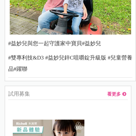
#益妙兒與您一起守護家中寶貝️#益妙兒
#雙專利技&D3 #益妙兒鋅C咀嚼錠升級版 #兒童營養
品#躍聯
試用募集
看更多