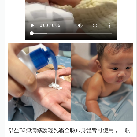
舒益B3彈潤修護輕乳霜全臉跟身體皆可使用，一瓶