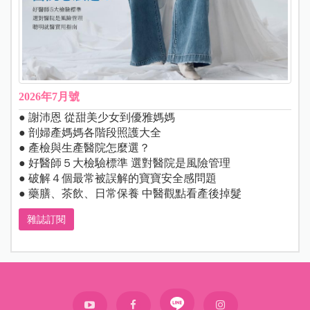
2026年7月號
● 謝沛恩 從甜美少女到優雅媽媽
● 剖婦產媽媽各階段照護大全
● 產檢與生產醫院怎麼選？
● 好醫師５大檢驗標準 選對醫院是風險管理
● 破解４個最常被誤解的寶寶安全感問題
● 藥膳、茶飲、日常保養 中醫觀點看產後掉髮
雜誌訂閱