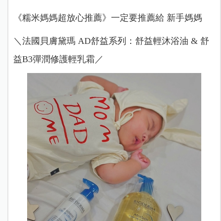
《糯米媽媽超放心推薦》一定要推薦給 新手媽媽
＼法國貝膚黛瑪 AD舒益系列：舒益輕沐浴油 & 舒
益B3彈潤修護輕乳霜／