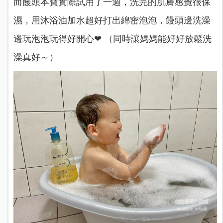
而饅頭本寶實際試用了一週，洗完的肌膚感覺很保
濕，用沐浴油加水超好打出綿密泡泡️️，饅頭邊洗澡
邊玩泡泡玩得好開心❤ （同時讓媽媽能好好放鬆洗
澡真好～）