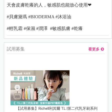
天會皮膚乾癢的人，敏感肌也能放心使用❤
#貝膚黛瑪 #BIODERMA #沐浴油
#輕乳霜 #保濕 #潤澤
#敏感肌膚 #乾癢
試用募集
看更多
【試用募集】Richell利其爾 T.L.I第二代乳牙刷系列