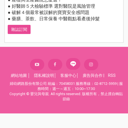
● 好醫師５大檢驗標準 選對醫院是風險管理
● 破解４個最常被誤解的寶寶安全感問題
● 藥膳、茶飲、日常保養 中醫觀點看產後掉髮
雜誌訂閱
網站地圖
│
隱私權說明
│
客服中心
│
廣告與合作
|
RSS
婦幼網路股份有限公司 統編：70458331 服務專線：02-8712-5959 | 服
務時間：週一～週五：10:00~17:30
Copyright © 嬰兒與母親. All rights reserved. 版權所有，禁止擅自轉貼
節錄