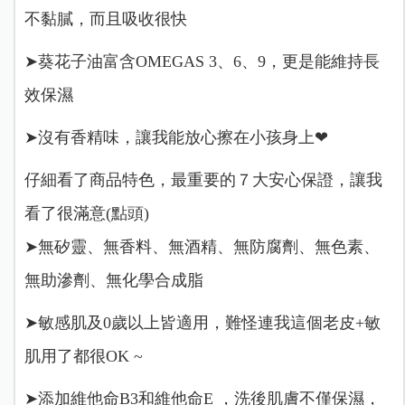
不黏膩，而且吸收很快
➤葵花子油富含OMEGAS 3、6、9，更是能維持長
效保濕
➤沒有香精味，讓我能放心擦在小孩身上❤
仔細看了商品特色，最重要的７大安心保證，讓我
看了很滿意(點頭)
➤無矽靈、無香料、無酒精、無防腐劑、無色素、
無助滲劑、無化學合成脂
➤敏感肌及0歲以上皆適用️，難怪連我這個老皮+敏
肌用了都很OK ~
➤添加維他命B3和維他命E ，洗後肌膚不僅保濕，