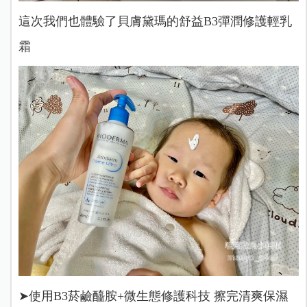
這次我們也體驗了貝膚黛瑪的舒益B3彈潤修護輕乳
霜
➤使用B3菸鹼醯胺+微生態修護科技 擦完清爽保濕