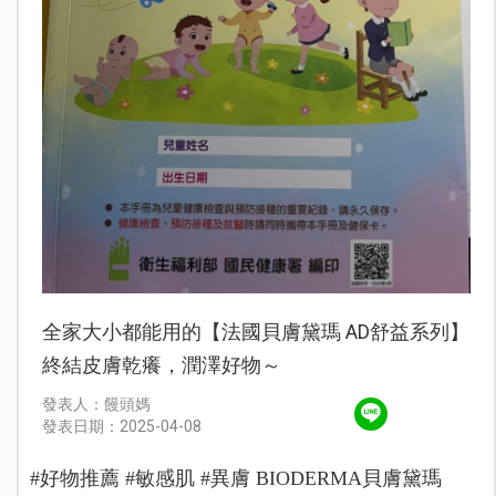
全家大小都能用的【法國貝膚黛瑪 AD舒益系列】
終結皮膚乾癢，潤澤好物～
發表人：饅頭媽
發表日期：2025-04-08
#好物推薦 #敏感肌 #異膚 BIODERMA貝膚黛瑪