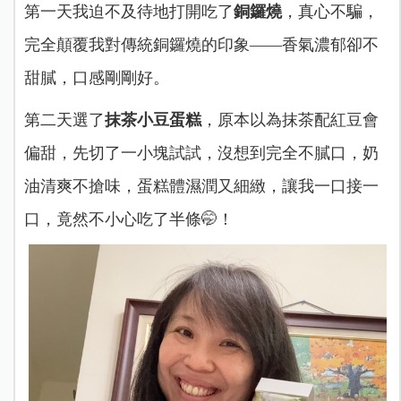
第一天我迫不及待地打開吃了
銅鑼燒
，真心不騙，
完全顛覆我對傳統銅鑼燒的印象——香氣濃郁卻不
甜膩，口感剛剛好。
第二天選了
抹茶小豆蛋糕
，原本以為抹茶配紅豆會
偏甜，先切了一小塊試試，沒想到完全不膩口，奶
油清爽不搶味，蛋糕體濕潤又細緻，讓我一口接一
口，竟然不小心吃了半條🤭！