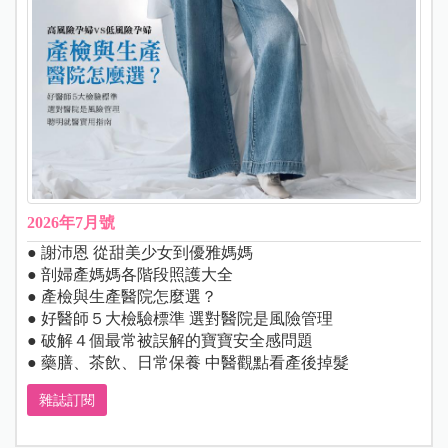
2026年7月號
● 謝沛恩 從甜美少女到優雅媽媽
● 剖婦產媽媽各階段照護大全
● 產檢與生產醫院怎麼選？
● 好醫師５大檢驗標準 選對醫院是風險管理
● 破解４個最常被誤解的寶寶安全感問題
● 藥膳、茶飲、日常保養 中醫觀點看產後掉髮
雜誌訂閱