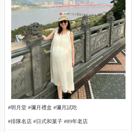
#明月堂 #彌月禮盒 #彌月試吃
#排隊名店 #日式和菓子 #89年老店