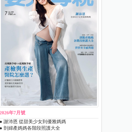
2026年7月號
● 謝沛恩 從甜美少女到優雅媽媽
● 剖婦產媽媽各階段照護大全