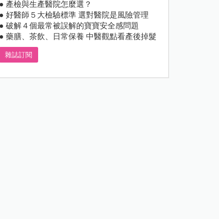
● 產檢與生產醫院怎麼選？
● 好醫師５大檢驗標準 選對醫院是風險管理
● 破解４個最常被誤解的寶寶安全感問題
● 藥膳、茶飲、日常保養 中醫觀點看產後掉髮
雜誌訂閱