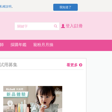
私權說明
。
我知道了
登入|註冊
師
採購年鑑
寵粉月月抽
試用募集
看更多