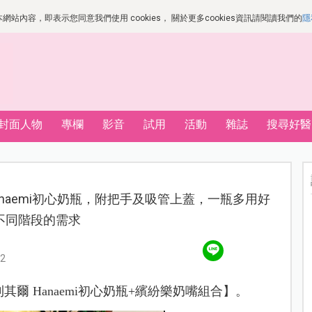
站內容，即表示您同意我們使用 cookies， 關於更多cookies資訊請閱讀我們的
隱
封面人物
專欄
影音
試用
活動
雜誌
搜尋好醫
爾 Hanaemi初心奶瓶，附把手及吸管上蓋，一瓶多用好
不同階段的需求
2
利其爾 Hanaemi初心奶瓶+繽紛樂奶嘴組合】。