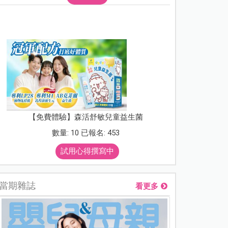
【免費體驗】森活舒敏兒童益生菌
數量: 10 已報名: 453
試用心得撰寫中
當期雜誌
看更多