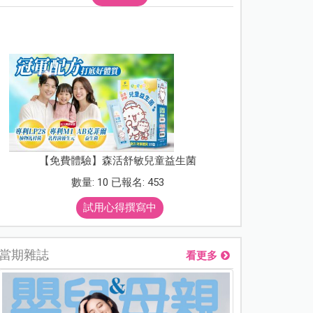
【免費體驗】森活舒敏兒童益生菌
數量: 10 已報名: 453
試用心得撰寫中
當期雜誌
看更多