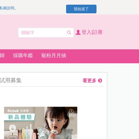
私權說明
。
我知道了
登入|註冊
師
採購年鑑
寵粉月月抽
試用募集
看更多