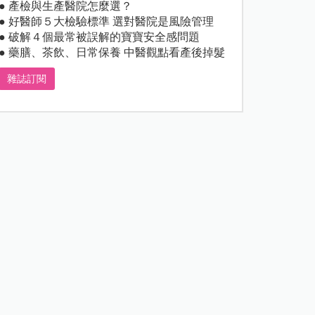
● 產檢與生產醫院怎麼選？
● 好醫師５大檢驗標準 選對醫院是風險管理
● 破解４個最常被誤解的寶寶安全感問題
● 藥膳、茶飲、日常保養 中醫觀點看產後掉髮
雜誌訂閱