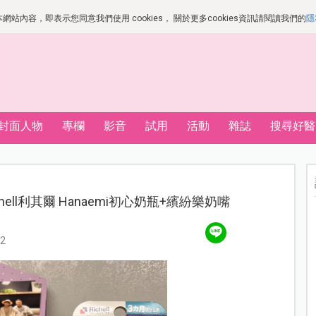
站內容，即表示您同意我們使用 cookies， 關於更多cookies資訊請閱讀我們的
隱
封面人物
專欄
影音
試用
活動
雜誌
搜尋好醫
hell利其爾 Hanaemi初心奶瓶+繽紛樂奶嘴
2