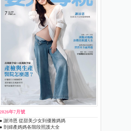
2026年7月號
● 謝沛恩 從甜美少女到優雅媽媽
● 剖婦產媽媽各階段照護大全