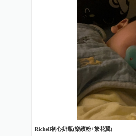
Richell初心奶瓶(樂繽粉+繁花翼)