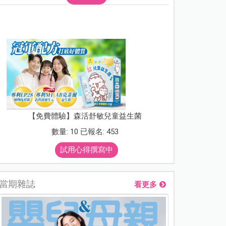
【免費體驗】森活舒敏兒童益生菌
數量: 10 已報名: 453
試用心得撰寫中
當期雜誌
看更多