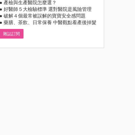
● 產檢與生產醫院怎麼選？
● 好醫師５大檢驗標準 選對醫院是風險管理
● 破解４個最常被誤解的寶寶安全感問題
● 藥膳、茶飲、日常保養 中醫觀點看產後掉髮
雜誌訂閱