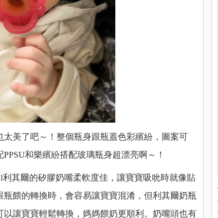
也太美了吧～！整個瓶身跟瓶蓋色彩繽紛，圖案可
PPSU和樂繽紛搭配玻璃瓶身超漂亮啊～！
ell利其爾的矽膠奶嘴柔軟度佳，讓寶寶吸吮時就像貼
跟瓶餵的轉換時，會容易讓寶寶混淆，但利其爾奶瓶
可以讓寶寶輕鬆轉換，媽媽餵奶更順利。奶嘴頭也有