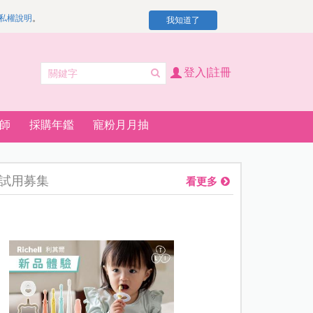
私權說明
。
我知道了
登入|註冊
師
採購年鑑
寵粉月月抽
試用募集
看更多