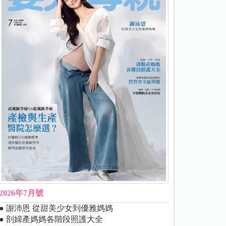
2026年7月號
● 謝沛恩 從甜美少女到優雅媽媽
● 剖婦產媽媽各階段照護大全