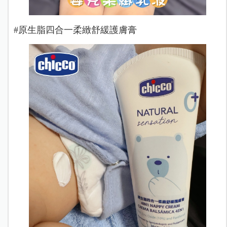
#原生脂四合一柔緻舒緩護膚膏