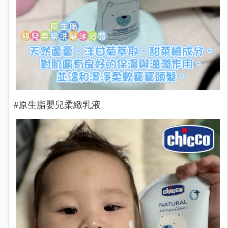
#原生脂嬰兒柔緻乳液