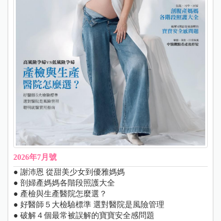
2026年7月號
● 謝沛恩 從甜美少女到優雅媽媽
● 剖婦產媽媽各階段照護大全
● 產檢與生產醫院怎麼選？
● 好醫師５大檢驗標準 選對醫院是風險管理
● 破解４個最常被誤解的寶寶安全感問題