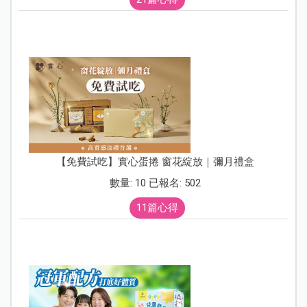
【免費試吃】實心蛋捲 窗花綻放｜彌月禮盒
數量: 10 已報名: 502
11篇心得