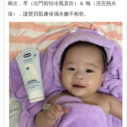
兩次，早（出門前怕冷風直吹）＆ 晚（洗完熱水
澡），讓寶貝肌膚保濕水嫩不粗乾。