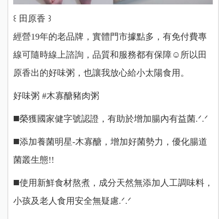
꒰ 田原香 ꒱
經營19年的老品牌，實體門市據點多，有免付費專
線可隨時線上諮詢，品質和服務都有保障‪☺️所以田
原香出的好味粥，也讓我放心給小太陽食用。
好味粥 #木寡醣豬肉粥
◼️榮獲國家健字號認證，有助於增加腸內有益菌.ᐟ‪‪‪.ᐟ‪
‪‪◼️添加養菌明星-木寡醣，增加好菌勢力，優化腸道
菌叢生態!!
◼️使用新鮮食材熬煮，成分天然無添加人工調味料，
小孩及老人食用安全無疑慮.ᐟ‪‪‪.ᐟ