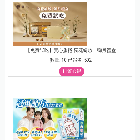
【免費試吃】實心蛋捲 窗花綻放｜彌月禮盒
數量: 10 已報名: 502
11篇心得