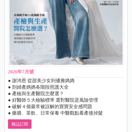
2026年7月號
● 謝沛恩 從甜美少女到優雅媽媽
● 剖婦產媽媽各階段照護大全
● 產檢與生產醫院怎麼選？
● 好醫師５大檢驗標準 選對醫院是風險管理
● 破解４個最常被誤解的寶寶安全感問題
● 藥膳、茶飲、日常保養 中醫觀點看產後掉髮
雜誌訂閱