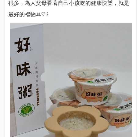
很多，為人父母看著自己小孩吃的健康快樂，就是
最好的禮物‪ꔛ‬♡‪ ꒰