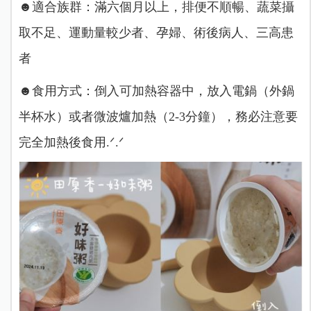
‪‪‪☻適合族群︎︎：滿六個月以上，排便不順暢、蔬菜攝
取不足、運動量較少者、孕婦、術後病人、三高患
者
☻食用方式：倒入可加熱容器中，放入電鍋（外鍋
半杯水）或者微波爐加熱（2-3分鐘），務必注意要
完全加熱後食用.ᐟ‪‪‪.ᐟ