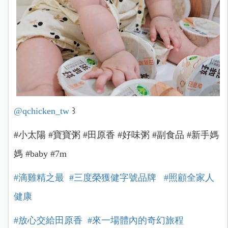
@qchicken_tw
꒱
#小太陽 #寶寶粥 #田原香 #好味粥 #副食品 #新手媽
媽 #baby #7m
#滴雞精之最
#三度榮獲健字號品牌
#照顧全家人
健康
#放心交給田原香
#來一場體內的奇幻旅程