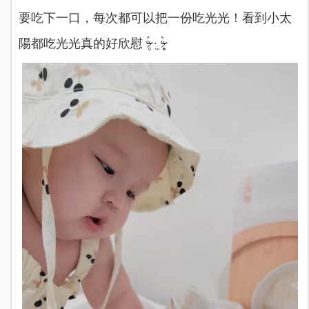
要吃下一口，每次都可以把一份吃光光！看到小太
陽都吃光光真的好欣慰 ᵒ̴̶̷̥́ ·̫ ᵒ̴̶̷̣̥̀