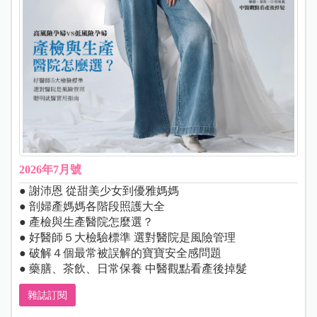
2026年7月號
● 謝沛恩 從甜美少女到優雅媽媽
● 剖婦產媽媽各階段照護大全
● 產檢與生產醫院怎麼選？
● 好醫師５大檢驗標準 選對醫院是風險管理
● 破解４個最常被誤解的寶寶安全感問題
● 藥膳、茶飲、日常保養 中醫觀點看產後掉髮
雜誌訂閱