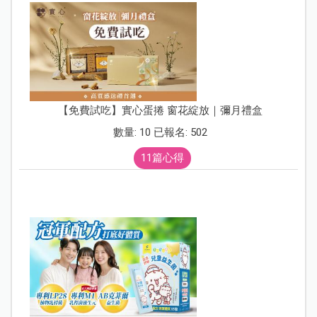
【免費試吃】實心蛋捲 窗花綻放｜彌月禮盒
數量: 10 已報名: 502
11篇心得