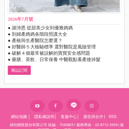
2026年7月號
● 謝沛恩 從甜美少女到優雅媽媽
● 剖婦產媽媽各階段照護大全
● 產檢與生產醫院怎麼選？
● 好醫師５大檢驗標準 選對醫院是風險管理
● 破解４個最常被誤解的寶寶安全感問題
● 藥膳、茶飲、日常保養 中醫觀點看產後掉髮
雜誌訂閱
網站地圖
│
隱私權說明
│
客服中心
│
廣告與合作
|
RSS
婦幼網路股份有限公司 統編：70458331 服務專線：02-8712-5959 | 服