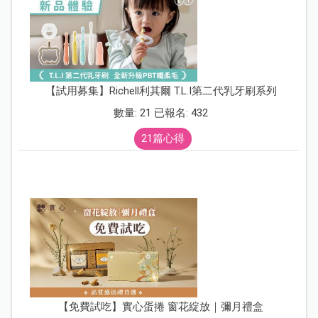
【試用募集】Richell利其爾 T.L.I第二代乳牙刷系列
數量: 21 已報名: 432
21篇心得
【免費試吃】實心蛋捲 窗花綻放｜彌月禮盒