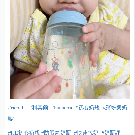
#richell
#利其爾
#hanaemi
#初心奶瓶
#繽紛樂奶
嘴
#HE初心奶瓶
#防脹氣奶瓶
#快速搖奶
#奶瓶評