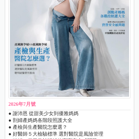
2026年7月號
● 謝沛恩 從甜美少女到優雅媽媽
● 剖婦產媽媽各階段照護大全
● 產檢與生產醫院怎麼選？
● 好醫師５大檢驗標準 選對醫院是風險管理