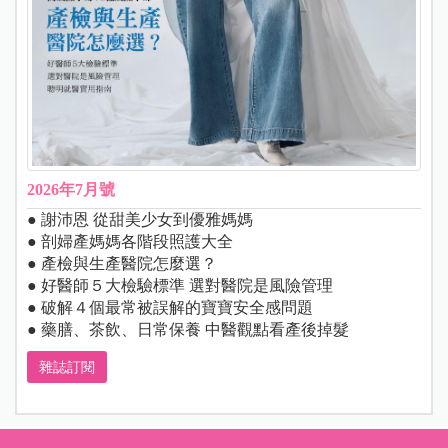
2026年7月號
● 謝沛恩 從甜美少女到優雅媽媽
● 剖婦產媽媽各階段照護大全
● 產檢與生產醫院怎麼選？
● 好醫師５大檢驗標準 選對醫院是風險管理
● 破解４個最常被誤解的寶寶安全感問題
● 藥膳、茶飲、日常保養 中醫觀點看產後掉髮
雜誌訂閱