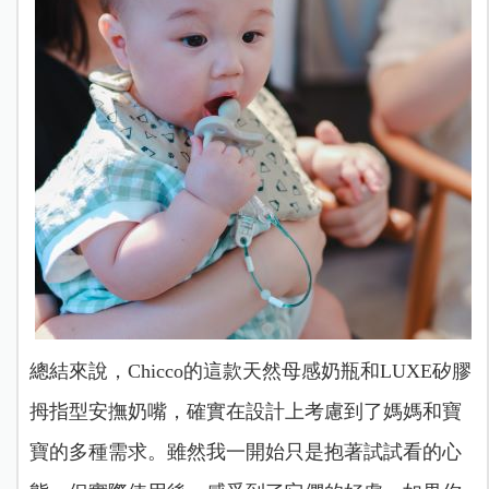
總結來說，Chicco的這款天然母感奶瓶和LUXE矽膠
拇指型安撫奶嘴，確實在設計上考慮到了媽媽和寶
寶的多種需求。雖然我一開始只是抱著試試看的心