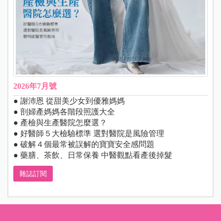
2026年7月號
● 謝沛恩 從甜美少女到優雅媽媽
● 剖婦產媽媽各階段照護大全
● 產檢與生產醫院怎麼選？
● 好醫師５大檢驗標準 選對醫院是風險管理
● 破解４個最常被誤解的寶寶安全感問題
● 藥膳、茶飲、日常保養 中醫觀點看產後掉髮
雜誌訂閱