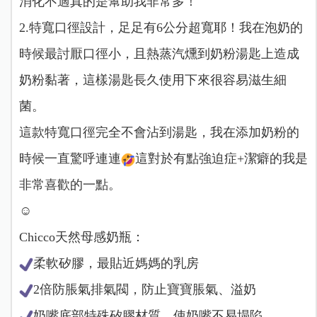
消化不適真的是幫助我非常多！
2.特寬口徑設計，足足有6公分超寬耶！我在泡奶的
時候最討厭口徑小，且熱蒸汽燻到奶粉湯匙上造成
奶粉黏著，這樣湯匙長久使用下來很容易滋生細
菌。
這款特寬口徑完全不會沾到湯匙，我在添加奶粉的
時候一直驚呼連連
這對於有點強迫症+潔癖的我是
非常喜歡的一點。
☺️
Chicco天然母感奶瓶
：
柔軟矽膠，最貼近媽媽的乳房
2倍防脹氣排氣閥，防止寶寶脹氣、溢奶
奶嘴底部特殊矽膠材質，使奶嘴不易塌陷