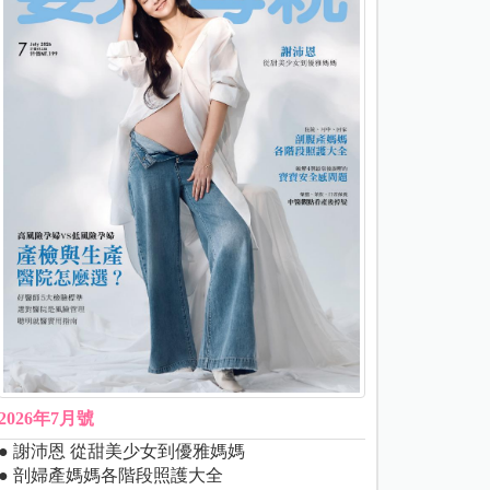
2026年7月號
● 謝沛恩 從甜美少女到優雅媽媽
● 剖婦產媽媽各階段照護大全