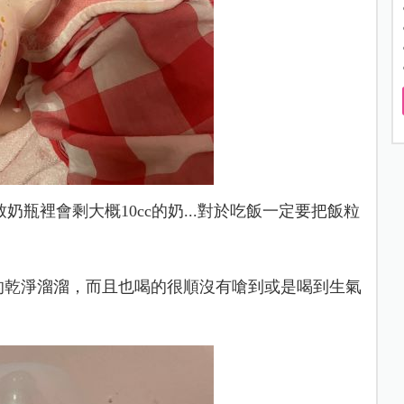
裡會剩大概10cc的奶...
對於吃飯一定要把飯粒
的乾淨溜溜，而且也喝的很順沒有嗆到或是喝到生氣