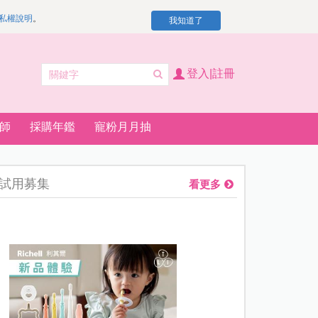
私權說明
。
我知道了
登入|註冊
師
採購年鑑
寵粉月月抽
試用募集
看更多