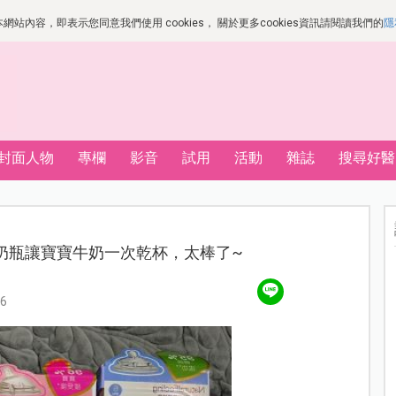
站內容，即表示您同意我們使用 cookies， 關於更多cookies資訊請閱讀我們的
隱
封面人物
專欄
影音
試用
活動
雜誌
搜尋好醫
母感奶瓶讓寶寶牛奶一次乾杯，太棒了~
6