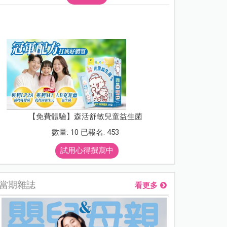
【免費體驗】森活舒敏兒童益生菌
數量: 10 已報名: 453
試用心得撰寫中
當期雜誌
看更多