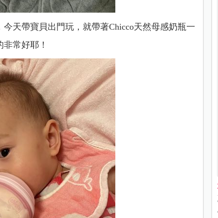
，今天帶寶貝出門玩，就帶著
Chicco天然母感奶瓶
一
的非常好耶！