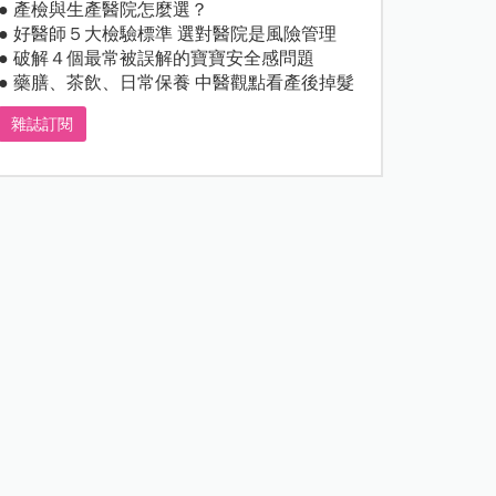
● 產檢與生產醫院怎麼選？
● 好醫師５大檢驗標準 選對醫院是風險管理
● 破解４個最常被誤解的寶寶安全感問題
● 藥膳、茶飲、日常保養 中醫觀點看產後掉髮
雜誌訂閱