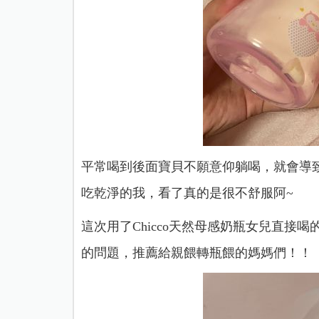
平常喝到後面寶貝不願意仰躺喝，就會導致奶瓶
吃乾淨的我，看了真的是很不舒服阿~
這次用了
Chicco天然母感奶瓶
女兒直接喝
的問題，推薦給親餵轉瓶餵的媽媽們！！