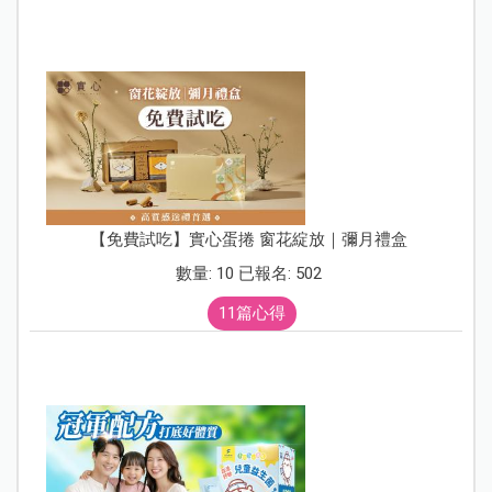
【免費試吃】實心蛋捲 窗花綻放｜彌月禮盒
數量: 10 已報名: 502
11篇心得