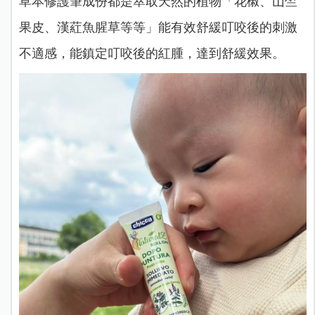
草本修護筆
成份都是萃取天然的植物「花椒、山竺
果皮、漢葒魚腥草等等」能有效舒緩叮咬後的刺激
不適感，能鎮定叮咬後的紅腫，達到舒緩效果。