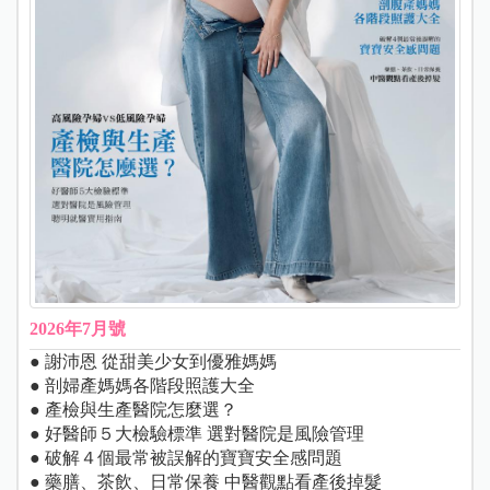
2026年7月號
● 謝沛恩 從甜美少女到優雅媽媽
● 剖婦產媽媽各階段照護大全
● 產檢與生產醫院怎麼選？
● 好醫師５大檢驗標準 選對醫院是風險管理
● 破解４個最常被誤解的寶寶安全感問題
● 藥膳、茶飲、日常保養 中醫觀點看產後掉髮