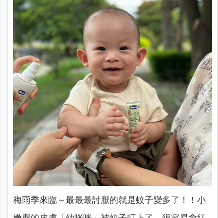
梅雨季來臨～最最最討厭的就是蚊子變多了！！小