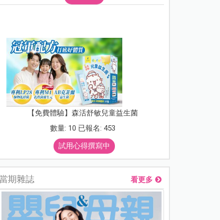
【免費體驗】森活舒敏兒童益生菌
數量: 10 已報名: 453
試用心得撰寫中
當期雜誌
看更多