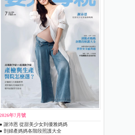
2026年7月號
● 謝沛恩 從甜美少女到優雅媽媽
● 剖婦產媽媽各階段照護大全