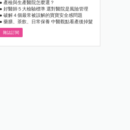
● 產檢與生產醫院怎麼選？
● 好醫師５大檢驗標準 選對醫院是風險管理
● 破解４個最常被誤解的寶寶安全感問題
● 藥膳、茶飲、日常保養 中醫觀點看產後掉髮
雜誌訂閱