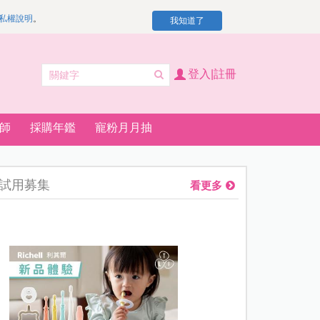
私權說明
。
我知道了
登入|註冊
師
採購年鑑
寵粉月月抽
試用募集
看更多