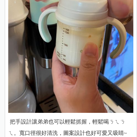
把手設計讓弟弟也可以輕鬆抓握，輕鬆喝ㄋㄟㄋ
ㄟ。寬口徑很好清洗，圖案設計也好可愛又吸睛~