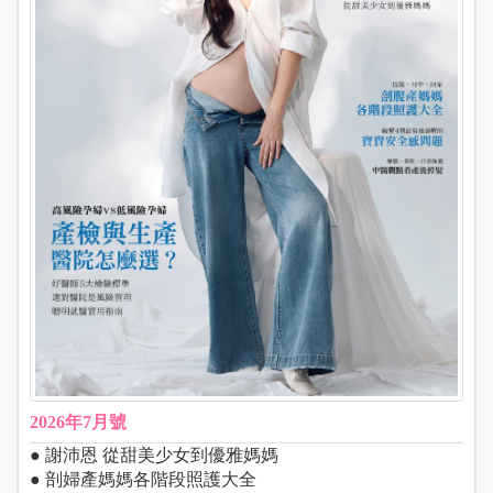
2026年7月號
● 謝沛恩 從甜美少女到優雅媽媽
● 剖婦產媽媽各階段照護大全