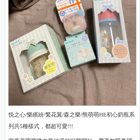
悦之心/樂繽紛/繁花翼/森之樂/熊萌萌HE初心奶瓶系
列共5種樣式，都超可愛!!!