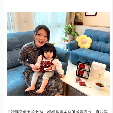
上禮拜天氣忽冷忽熱，媽媽鼻竇炎合併感冒症狀，
真的要