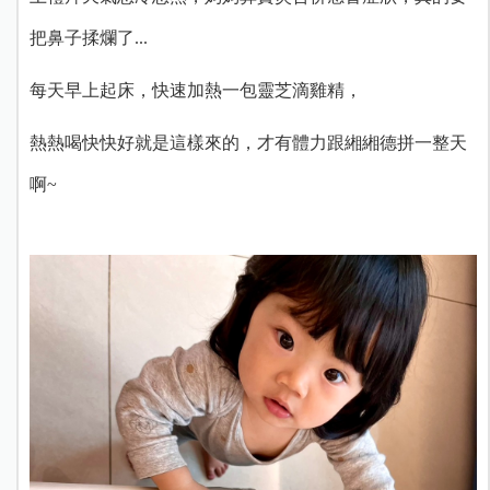
把鼻子揉爛了...
每天早上起床，快速加熱一包靈芝滴雞精，
熱熱喝快快好就是這樣來的，才有體力跟緗緗德拼一整天
啊~