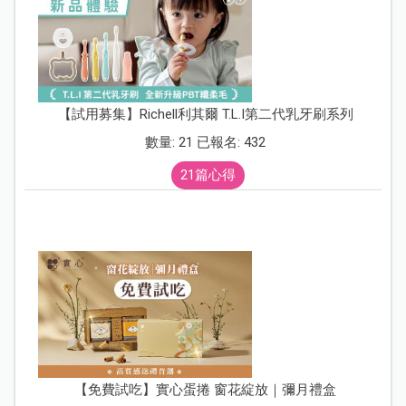
【試用募集】Richell利其爾 T.L.I第二代乳牙刷系列
數量: 21 已報名: 432
21篇心得
【免費試吃】實心蛋捲 窗花綻放｜彌月禮盒