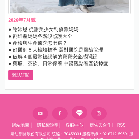
2026年7月號
● 謝沛恩 從甜美少女到優雅媽媽
● 剖婦產媽媽各階段照護大全
● 產檢與生產醫院怎麼選？
● 好醫師５大檢驗標準 選對醫院是風險管理
● 破解４個最常被誤解的寶寶安全感問題
● 藥膳、茶飲、日常保養 中醫觀點看產後掉髮
雜誌訂閱
網站地圖
│
隱私權說明
│
客服中心
│
廣告與合作
|
RSS
婦幼網路股份有限公司 統編：70458331 服務專線：02-8712-5959 | 服