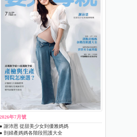
2026年7月號
● 謝沛恩 從甜美少女到優雅媽媽
● 剖婦產媽媽各階段照護大全