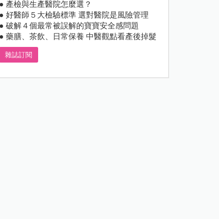
● 產檢與生產醫院怎麼選？
● 好醫師５大檢驗標準 選對醫院是風險管理
● 破解４個最常被誤解的寶寶安全感問題
● 藥膳、茶飲、日常保養 中醫觀點看產後掉髮
雜誌訂閱