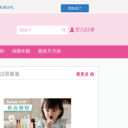
私權說明
。
我知道了
登入|註冊
師
採購年鑑
寵粉月月抽
試用募集
看更多