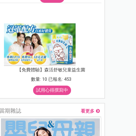
【免費體驗】森活舒敏兒童益生菌
數量: 10 已報名: 453
試用心得撰寫中
當期雜誌
看更多