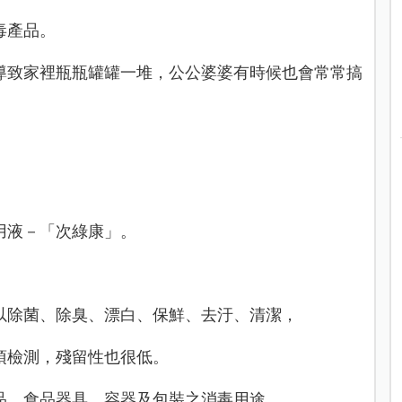
毒產品。
導致家裡瓶瓶罐罐一堆，
公公婆婆有時候也會常常搞
：
用液－「次綠康」。
以除菌、除臭、漂白、保鮮、去汙、清潔，
項檢測，
殘留性也很低。
品、食品器具、容器及包裝之消毒用途。