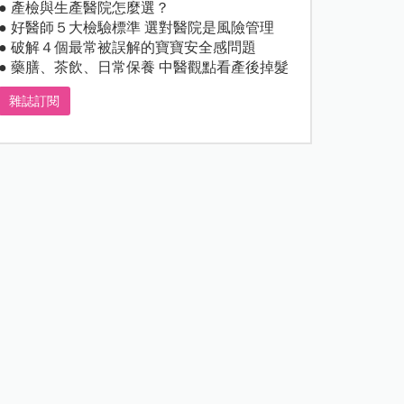
● 產檢與生產醫院怎麼選？
● 好醫師５大檢驗標準 選對醫院是風險管理
● 破解４個最常被誤解的寶寶安全感問題
● 藥膳、茶飲、日常保養 中醫觀點看產後掉髮
雜誌訂閱