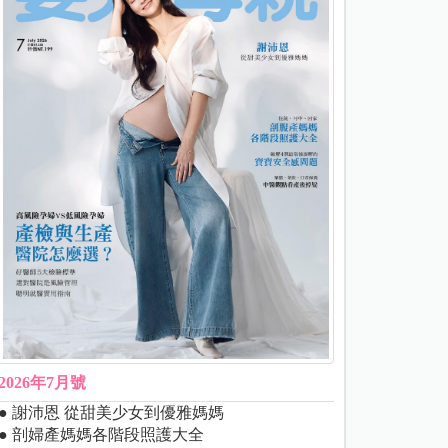
2026年7月號
● 謝沛恩 從甜美少女到優雅媽媽
● 剖婦產媽媽各階段照護大全