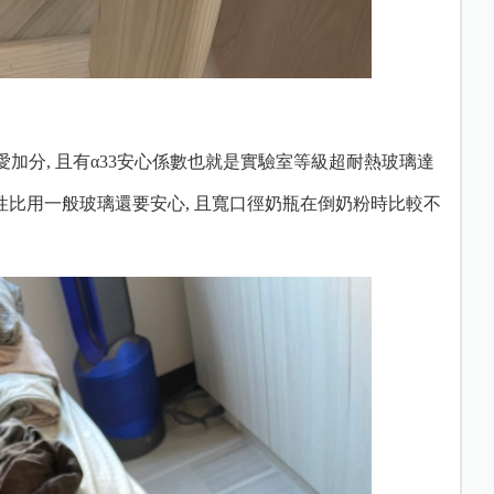
愛加分, 且有α33安心係數也就是實驗室等級超耐熱玻璃達
安全性比用一般玻璃還要安心, 且寬口徑奶瓶在倒奶粉時比較不