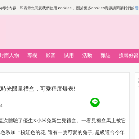
站內容，即表示您同意我們使用 cookies， 關於更多cookies資訊請閱讀我們的
隱
封面人物
專欄
影音
試用
活動
雜誌
搜尋好醫
藏時光限量禮盒，可愛程度爆表!
4
好這次體驗了優生X小米兔新生兒禮盒。一看見禮盒馬上被它
色色系加上粉紅色的花, 還有一隻可愛的兔子, 超級適合今年