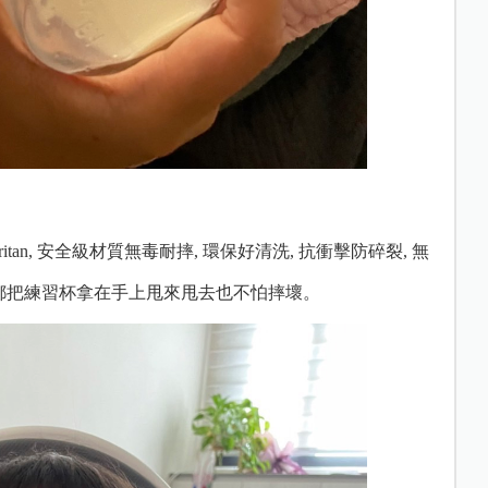
tan, 安全級材質無毒耐摔, 環保好清洗, 抗衝擊防碎裂, 無
帆哥都把練習杯拿在手上甩來甩去也不怕摔壞。