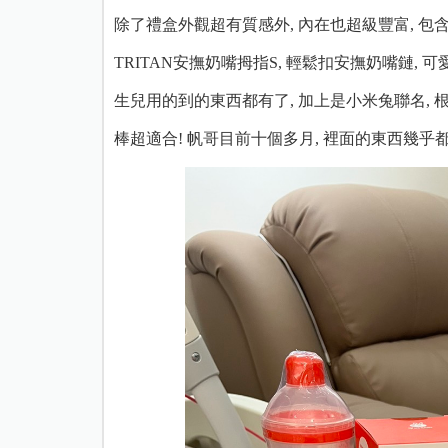
除了禮盒外觀超有質感外, 內在也超級豐富, 包含了寬口徑
TRITAN安撫奶嘴拇指S, 輕鬆扣安撫奶嘴鏈, 可
生兒用的到的東西都有了, 加上是小米兔聯名,
棒超適合! 帆哥目前十個多月, 裡面的東西幾乎