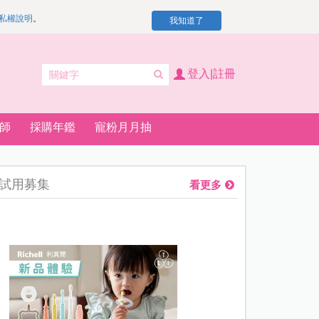
私權說明
。
我知道了
登入|註冊
師
採購年鑑
寵粉月月抽
試用募集
看更多