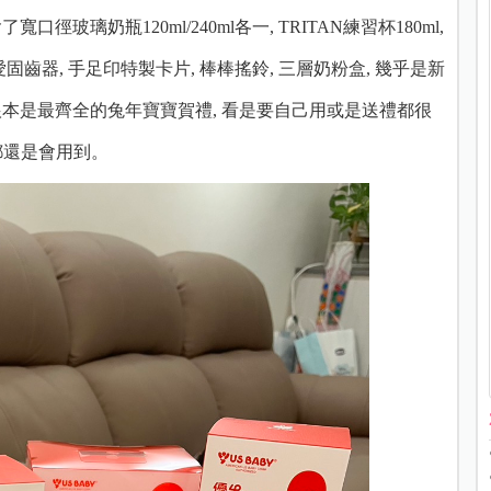
玻璃奶瓶120ml/240ml各一, TRITAN練習杯180ml,
愛固齒器, 手足印特製卡片, 棒棒搖鈴, 三層奶粉盒, 幾乎是新
 根本是最齊全的兔年寶寶賀禮, 看是要自己用或是送禮都很
都還是會用到。