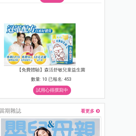
【免費體驗】森活舒敏兒童益生菌
數量: 10 已報名: 453
試用心得撰寫中
當期雜誌
看更多