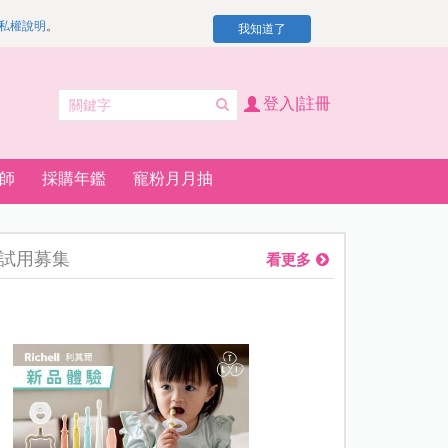
私權說明
。
我知道了
登入|註冊
師
採購年鑑
寵粉月月抽
試用募集
看更多