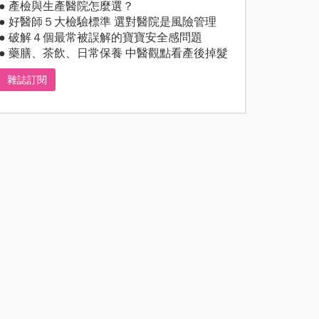
● 產檢與生產醫院怎麼選？
● 好醫師５大檢驗標準 選對醫院是風險管理
● 破解４個最常被誤解的寶寶安全感問題
● 藥膳、茶飲、日常保養 中醫觀點看產後掉髮
雜誌訂閱