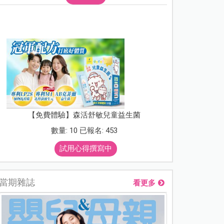
【免費體驗】森活舒敏兒童益生菌
數量: 10 已報名: 453
試用心得撰寫中
當期雜誌
看更多