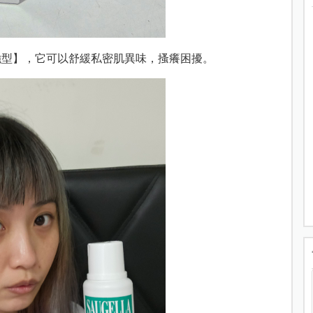
強型】，
它可以舒緩私密肌異味，搔癢困擾。