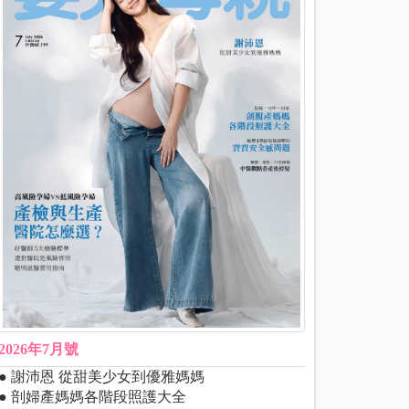
2026年7月號
● 謝沛恩 從甜美少女到優雅媽媽
● 剖婦產媽媽各階段照護大全