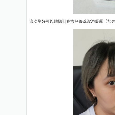
這次剛好可以體驗到賽吉兒菁萃潔浴凝露【加