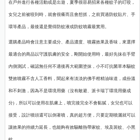
在戶外進行各種活動或是出遊，夏季很容易招來各種蚊子的叮咬，
女兒之前被咬到時，就會很癢而且會想抓，
之前買過防蚊貼片、手
環等產品，最後還是覺得
防蚊液或防蚊噴霧最實用。
選購產品時會注意主要成分、產品
濃度、噴霧效果及香味，
來選擇
最適合的商品以
守護肌膚的安全，
剛開始使用時，
最好先抹在手臂
內側測試，確認無任何不適後再大範圍塗抹
，
小不叮抗菌草本驅蚊
雙效噴霧不含人工香料，
聞起來有淡淡的佛手柑精油味道，成份溫
和不刺激，因為不是環境用藥（沒有敵避、派卡瑞丁環境用藥成
分)，所以可以使用在肌膚上，噴完後完全不會
黏膩，女兒也可以
接受，設計
噴頭還可以
倒著噴，真的超方便，只要定期噴灑就可以
讓效果的持續力延長，
也能夠
有效驅離熱帶家蚊、埃及斑蚊、小黑
蚊。