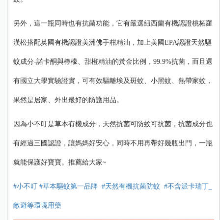
另外，這一瓶同時也有抗菌功能，它有嚴選紐西蘭有機認證桃柘羅
漢松搭配英國有機認證美洲佛手柑精油，加上美國EPA認證天然驅
蚊成分-諾卡酮與檸檬、甜橙精油的黃金比例，99.9%抗菌，而且還
有國立大學實驗證實，可有效驅離埃及斑蚊、小黑蚊、熱帶家蚊，
果然是居家、外出最好的防護
用品。
因為小不叮是草本有機成分，天然抗菌可防蚊可抗菌，抗菌成分也
有經過三國認證，讓媽媽好安心，同時不用再帶好幾瓶出門，一瓶
就能保護好寶寶。推薦給大家~
#小不叮
#草本驅蚊第一品牌
#
天然有機抗菌防蚊
#不含派卡瑞丁_
敵避等環境用藥