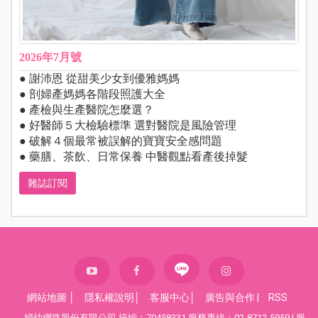
2026年7月號
● 謝沛恩 從甜美少女到優雅媽媽
● 剖婦產媽媽各階段照護大全
● 產檢與生產醫院怎麼選？
● 好醫師５大檢驗標準 選對醫院是風險管理
● 破解４個最常被誤解的寶寶安全感問題
● 藥膳、茶飲、日常保養 中醫觀點看產後掉髮
雜誌訂閱
網站地圖
│
隱私權說明
│
客服中心
│
廣告與合作
|
RSS
婦幼網路股份有限公司 統編：70458331 服務專線：02-8712-5959 | 服