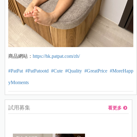
商品網站：
https://hk.patpat.com/zh/
#PatPat
#PatPatootd
#Cute
#Quality
#GreatPrice
#MoreHapp
yMoments
試用募集
看更多