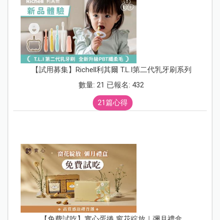
【試用募集】Richell利其爾 T.L.I第二代乳牙刷系列
數量: 21 已報名: 432
21篇心得
【免費試吃】實心蛋捲 窗花綻放｜彌月禮盒