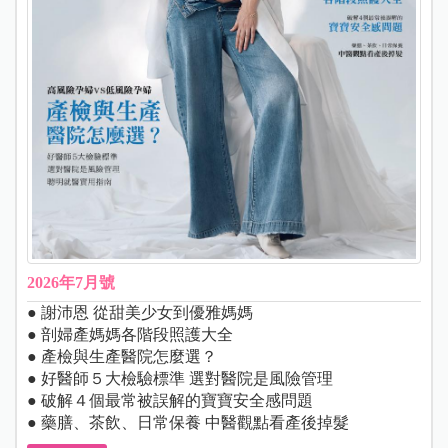
2026年7月號
● 謝沛恩 從甜美少女到優雅媽媽
● 剖婦產媽媽各階段照護大全
● 產檢與生產醫院怎麼選？
● 好醫師５大檢驗標準 選對醫院是風險管理
● 破解４個最常被誤解的寶寶安全感問題
● 藥膳、茶飲、日常保養 中醫觀點看產後掉髮