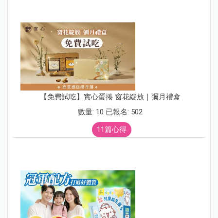
【免費試吃】實心蛋捲 窗花綻放｜彌月禮盒
數量: 10 已報名: 502
11篇心得