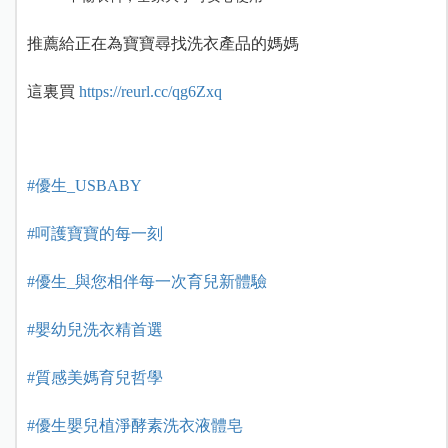
推薦給正在為寶寶尋找洗衣產品的媽媽
這裏買
https://reurl.cc/qg6Zxq
#優生_USBABY
#呵護寶寶的每一刻
#優生_與您相伴每一次育兒新體驗
#嬰幼兒洗衣精首選
#質感美媽育兒哲學
#優生嬰兒植淨酵素洗衣液體皂