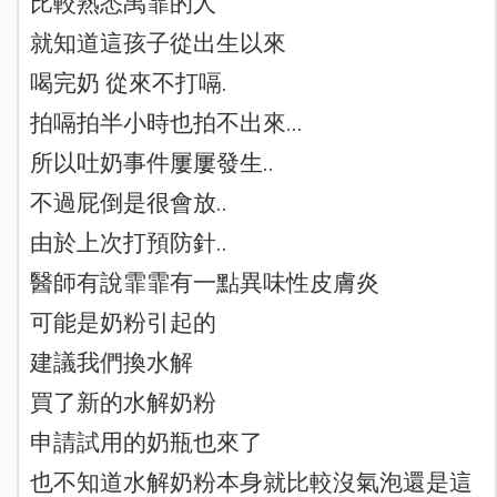
比較熟悉禹霏的人
就知道這孩子從出生以來
喝完奶 從來不打嗝.
拍嗝拍半小時也拍不出來...
所以吐奶事件屢屢發生..
不過屁倒是很會放..
由於上次打預防針..
醫師有說霏霏有一點異味性皮膚炎
可能是奶粉引起的
建議我們換水解
買了新的水解奶粉
申請試用的奶瓶也來了
也不知道水解奶粉本身就比較沒氣泡還是這