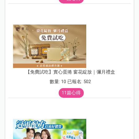
【免費試吃】實心蛋捲 窗花綻放｜彌月禮盒
數量: 10 已報名: 502
11篇心得