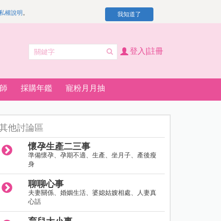
私權說明
。
我知道了
登入|註冊
師
採購年鑑
寵粉月月抽
其他討論區
懷孕生產二三事
準備懷孕、孕期不適、生產、坐月子、產後瘦
身
聊聊心事
夫妻關係、婚姻生活、婆媳姑嫂相處、人妻真
心話