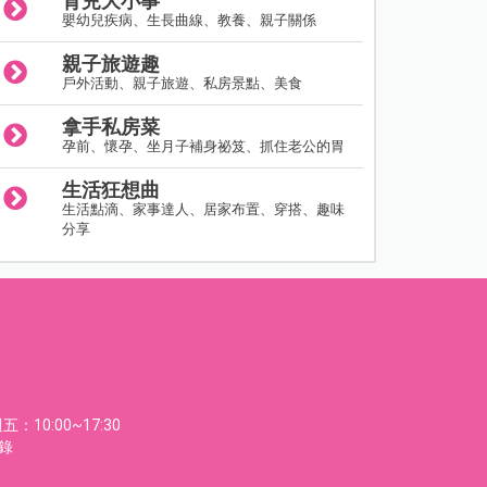
育兒大小事
嬰幼兒疾病、生長曲線、教養、親子關係
親子旅遊趣
戶外活動、親子旅遊、私房景點、美食
拿手私房菜
孕前、懷孕、坐月子補身祕笈、抓住老公的胃
生活狂想曲
生活點滴、家事達人、居家布置、穿搭、趣味
分享
：10:00~17:30
節錄