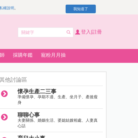
私權說明
。
我知道了
登入|註冊
師
採購年鑑
寵粉月月抽
其他討論區
懷孕生產二三事
準備懷孕、孕期不適、生產、坐月子、產後瘦
身
聊聊心事
夫妻關係、婚姻生活、婆媳姑嫂相處、人妻真
心話