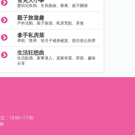
育兒大小事
嬰幼兒疾病、生長曲線、教養、親子關係
親子旅遊趣
戶外活動、親子旅遊、私房景點、美食
拿手私房菜
孕前、懷孕、坐月子補身祕笈、抓住老公的胃
生活狂想曲
生活點滴、家事達人、居家布置、穿搭、趣味
分享
：10:00~17:30
節錄