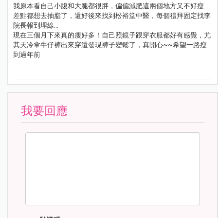
我原本看自己小腹和大腿都很胖，偏偏減肥這兩個地方又不好瘦...
差點都想去抽脂了，還好後來找到松裕堂中醫，每個禮拜固定找李
院長報到埋線...
現在三個月下來真的瘦好多！自己照鏡子跟穿衣服都好有感覺，尤
其天冷拿牛仔褲出來穿還發現褲子變鬆了，真開心~~希望一路瘦
到過年前
我要回應