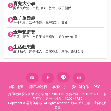
育兒大小事
嬰幼兒疾病、生長曲線、教養、親子關係
親子旅遊趣
戶外活動、親子旅遊、私房景點、美食
拿手私房菜
孕前、懷孕、坐月子補身祕笈、抓住老公的胃
生活狂想曲
生活點滴、家事達人、居家布置、穿搭、趣味分享
網站地圖
│
隱私權說明
│
客服中心
│
廣告與合作
|
RSS
婦幼網路股份有限公司 統編：70458331 服務專線：02-8712-5959 | 服
務時間：週一～週五：10:00~17:30
Copyright © 嬰兒與母親. All rights reserved. 版權所有，禁止擅自轉貼
節錄